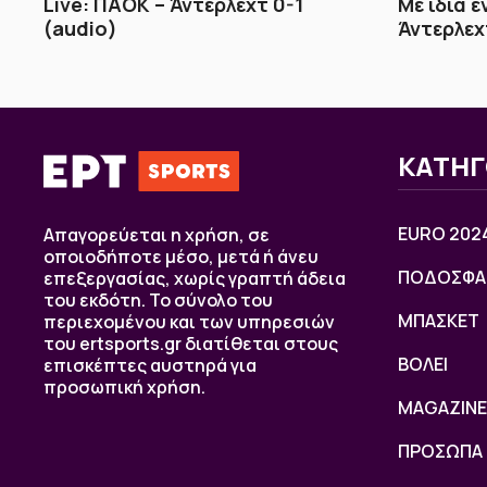
Live: ΠΑΟΚ – Άντερλεχτ 0-1
Με ίδια 
(audio)
Άντερλεχ
ΚΑΤΗΓ
EURO 202
Απαγορεύεται η χρήση, σε
οποιοδήποτε μέσο, μετά ή άνευ
ΠΟΔΟΣΦΑ
επεξεργασίας, χωρίς γραπτή άδεια
του εκδότη. Το σύνολο του
ΜΠΑΣΚΕΤ
περιεχομένου και των υπηρεσιών
του ertsports.gr διατίθεται στους
ΒOΛΕΙ
επισκέπτες αυστηρά για
προσωπική χρήση.
MAGAZINE
ΠΡΟΣΩΠΑ