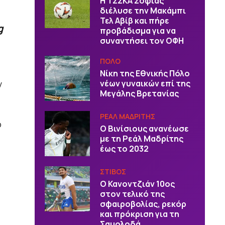
Η ΤΣΣΚΑ Σόφιας
διέλυσε την Μακάμπι
Τελ Αβίβ και πήρε
g
προβάδισμα για να
συναντήσει τον ΟΦΗ
ΠΟΛΟ
Νίκη της Εθνικής Πόλο
ν
νέων γυναικών επί της
Μεγάλης Βρετανίας
ΡΕΑΛ ΜΑΔΡΙΤΗΣ
ό
Ο Βινίσιους ανανέωσε
με τη Ρεάλ Μαδρίτης
έως το 2032
ΣΤΙΒΟΣ
Ο Κανοντζιάν 10ος
στον τελικό της
σφαιροβολίας, ρεκόρ
και πρόκριση για τη
Σαμολοδά