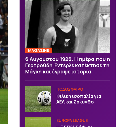
MAGAZINE
6 Αυγούστου 1926: Η ημέρα που η
Γερτρούδη Έντερλε κατέκτησε τη
Μάγχη και έγραψε ιστορία
ΠΟΔΟΣΦΑΙΡΟ
Φιλική ισοπαλία για
ΑΕΛ και Ζάκυνθο
EUROPA LEAGUE