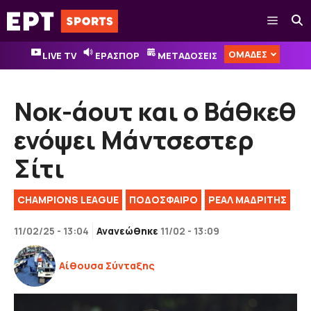
Μετάβαση
Μενού
σε
περιεχόμενο
ΟΜΑΔΕΣ
LIVE TV
ΕΡΑΣΠΟΡ
ΜΕΤΑΔΟΣΕΙΣ
Νοκ-άουτ και ο Βάθκεθ
ενόψει Μάντσεστερ
Σίτι
CHAMPIONS LEAGUE
ΠΟΔΟΣΦΑΙΡΟ
ΡΕΑΛ ΜΑΔΡΙΤΗΣ
11/02/25 - 13:04
Ανανεώθηκε
11/02 - 13:09
Αίθουσα Σύνταξης