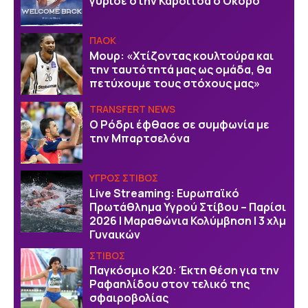
γύρισε στην Καρδίτσα ο Οκόρο
ΠΑΟΚ
Μουρ: «Χτίζοντας κουλτούρα και
την ταυτότητά μας ως ομάδα, θα
πετύχουμε τους στόχους μας»
TRANSFERT NEWS
O Ρόδρι έφθασε σε συμφωνία με
την Μπαρτσελόνα
ΥΓΡΟΣ ΣΤΙΒΟΣ
Live Streaming: Ευρωπαϊκό
Πρωτάθλημα Υγρού Στίβου – Παρίσι
2026 | Μαραθώνια Κολύμβηση | 3 χλμ
Γυναικών
ΣΤΙΒΟΣ
Παγκόσμιο Κ20: Έκτη θέση για την
Ραφαηλίδου στον τελικό της
σφαιροβολίας