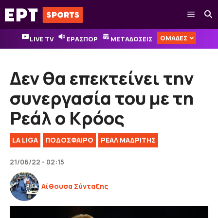
Μετάβαση
Μενού
σε
περιεχόμενο
ΟΜΑΔΕΣ
LIVE TV
ΕΡΑΣΠΟΡ
ΜΕΤΑΔΟΣΕΙΣ
Δεν θα επεκτείνει την
συνεργασία του με τη
Ρεάλ ο Κρόος
LA LIGA
ΠΟΔΟΣΦΑΙΡΟ
ΡΕΑΛ ΜΑΔΡΙΤΗΣ
21/06/22 - 02:15
Αίθουσα Σύνταξης