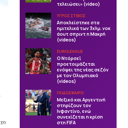
τελειώσει» (video)
ΥΓΡΟΣ ΣΤΙΒΟΣ
Αποκλείστηκε στα
ημιτελικά των 3χλμ. νοκ
άουτ σπριντ η Μακρή
(videos)
EUROLEAGUE
Ο Ντόρσεϊ
προετοιμάζεται
ενόψει της νέας σεζόν
με τον Ολυμπιακό
(videos)
ΠΟΔΟΣΦΑΙΡΟ
Μεξικό και Αργεντινή
στηρίζουν τον
Ινφαντίνο, ενώ
συνεχίζεται η κρίση
ώτη
στη FIFA