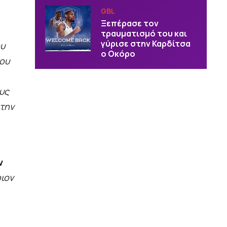
GBL
Ξεπέρασε τον
τραυματισμό του και
γύρισε στην Καρδίτσα
ου
ο Οκόρο
μου
υς
 την
α
ν
οιον