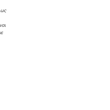
 ως
ναι
με