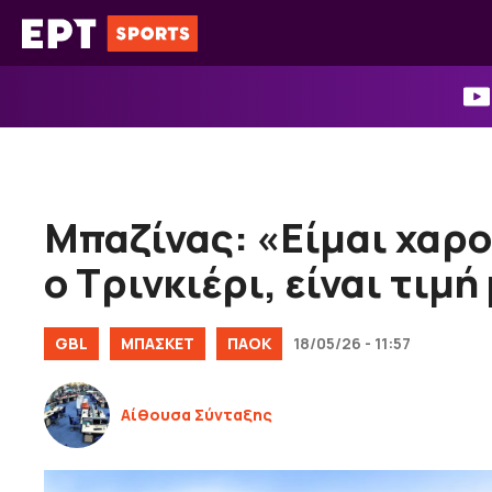
Μετάβαση
σε
περιεχόμενο
Μπαζίνας: «Είμαι χαρο
ο Τρινκιέρι, είναι τιμή
GBL
ΜΠΑΣΚΕΤ
ΠΑΟΚ
18/05/26 - 11:57
Αίθουσα Σύνταξης