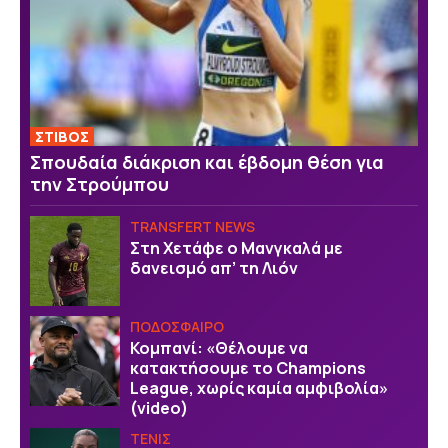
ΣΤΙΒΟΣ
Σπουδαία διάκριση και έβδομη θέση για
την Στρούμπου
TRANSFERT NEWS
Στη Χετάφε ο Μανγκαλά με
δανεισμό απ’ τη Λιόν
ΠΟΔΟΣΦΑΙΡΟ
Κομπανί: «Θέλουμε να
κατακτήσουμε το Champions
League, χωρίς καμία αμφιβολία»
(video)
ΤΕΝΙΣ