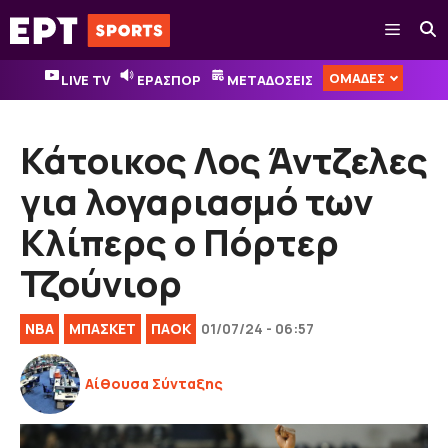
Μετάβαση
Μενού
σε
περιεχόμενο
ΟΜΑΔΕΣ
LIVE TV
ΕΡΑΣΠΟΡ
ΜΕΤΑΔΟΣΕΙΣ
Κάτοικος Λος Άντζελες
για λογαριασμό των
Κλίπερς ο Πόρτερ
Τζούνιορ
NBA
ΜΠΑΣΚΕΤ
ΠΑΟΚ
01/07/24 - 06:57
Αίθουσα Σύνταξης