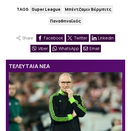
TAGS
Super League
Μπέντζαμιν Βέρμπιτς
Παναθηναϊκός
Share
Facebook
Twitter
Linkedin
Viber
WhatsApp
Email
ΤΕΛΕΥΤΑΙΑ ΝΕΑ