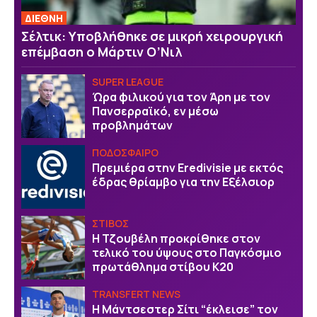
ΔΙΕΘΝΗ
Σέλτικ: Υποβλήθηκε σε μικρή χειρουργική
επέμβαση ο Μάρτιν Ο’Νιλ
SUPER LEAGUE
Ώρα φιλικού για τον Άρη με τον
Πανσερραϊκό, εν μέσω
προβλημάτων
ΠΟΔΟΣΦΑΙΡΟ
Πρεμιέρα στην Eredivisie με εκτός
έδρας θρίαμβο για την Εξέλσιορ
ΣΤΙΒΟΣ
Η Τζουβέλη προκρίθηκε στον
τελικό του ύψους στο Παγκόσμιο
πρωτάθλημα στίβου Κ20
TRANSFERT NEWS
Η Μάντσεστερ Σίτι “έκλεισε” τον