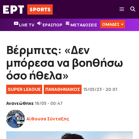
Μετάβαση
Μενού
σε
περιεχόμενο
ΟΜΑΔΕΣ
LIVE TV
ΕΡΑΣΠΟΡ
ΜΕΤΑΔΟΣΕΙΣ
Βέρμπιτς: «Δεν
μπόρεσα να βοηθήσω
όσο ήθελα»
SUPER LEAGUE
ΠΑΝΑΘΗΝΑΙΚΟΣ
15/05/23 - 20:01
Ανανεώθηκε
16/05 - 00:47
Αίθουσα Σύνταξης