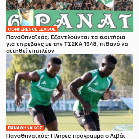
CONFERENCE LEAGUE
Παναθηναϊκός: Εξαντλούνται τα εισιτήρια
για τη ρεβάνς με την ΤΣΣΚΑ 1948, πιθανό να
αιτηθεί επιπλέον
ΠΑΝΑΘΗΝΑΙΚΟΣ
Παναθηναϊκός: Πλήρες πρόγραμμα ο Λιβάι