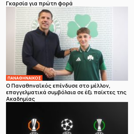
Γκαρσία για πρώτη φορά
ΠΑΝΑΘΗΝΑΙΚΟΣ
Ο Παναθηναϊκός επένδυσε στο μέλλον,
επαγγελματικά συμβόλαια σε έξι παίκτες της
Ακαδημίας