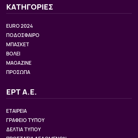
ΚΑΤΗΓΟΡΙΕΣ
EURO 2024
ΠΟΔΟΣΦΑΙΡΟ
ΜΠΑΣΚΕΤ
ΒOΛΕΙ
MAGAZINE
ΠΡΟΣΩΠΑ
ΕΡΤ Α.Ε.
ΕΤΑΙΡΕΙΑ
ΓΡΑΦΕΙΟ ΤΥΠΟΥ
ΔΕΛΤΙΑ ΤΥΠΟΥ