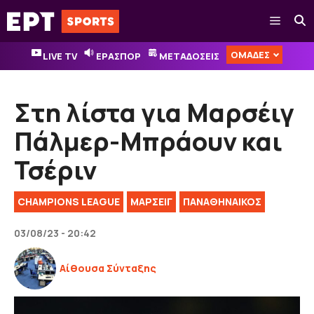
Μετάβαση
Μενού
σε
περιεχόμενο
ΟΜΑΔΕΣ
LIVE TV
ΕΡΑΣΠΟΡ
ΜΕΤΑΔΟΣΕΙΣ
Στη λίστα για Μαρσέιγ
Πάλμερ-Μπράουν και
Τσέριν
CHAMPIONS LEAGUE
ΜΑΡΣΕΙΓ
ΠΑΝΑΘΗΝΑΙΚΟΣ
03/08/23 - 20:42
Αίθουσα Σύνταξης