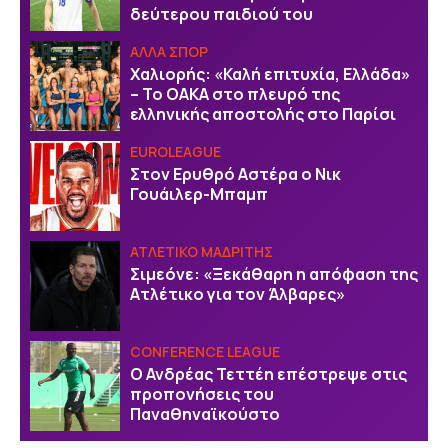
δεύτερου παιδιού του
ΑΛΛΑ ΣΠΟΡ
Χαλιορής: «Καλή επιτυχία, Ελλάδα»
– Το ΟΑΚΑ στο πλευρό της
ελληνικής αποστολής στο Παρίσι
EUROLEAGUE
Στον Ερυθρό Αστέρα ο Νικ
Γουάιλερ-Μπαμπ
ΑΤΛΕΤΙΚΟ ΜΑΔΡΙΤΗΣ
Σιμεόνε: «Ξεκάθαρη η απόφαση της
Ατλέτικο για τον Άλβαρες»
CONFERENCE LEAGUE
Ο Ανδρέας Τεττέη επέστρεψε στις
προπονήσεις του
Παναθηναϊκούστο