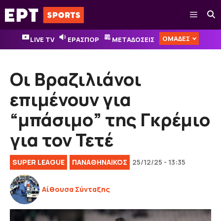
Μετάβαση
Μενού
σε
περιεχόμενο
ΟΜΑΔΕΣ
LIVE TV
ΕΡΑΣΠΟΡ
ΜΕΤΑΔΟΣΕΙΣ
Οι Βραζιλιάνοι
επιμένουν για
“μπάσιμο” της Γκρέμιο
για τον Τετέ
SUPER LEAGUE
ΠΑΝΑΘΗΝΑΙΚΟΣ
25/12/25 - 13:35
Αίθουσα Σύνταξης