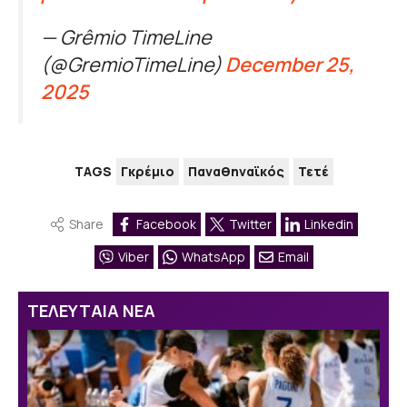
— Grêmio TimeLine
(@GremioTimeLine)
December 25,
2025
TAGS
Γκρέμιο
Παναθηναϊκός
Τετέ
Share
Facebook
Twitter
Linkedin
Viber
WhatsApp
Email
ΤΕΛΕΥΤΑΙΑ ΝΕΑ