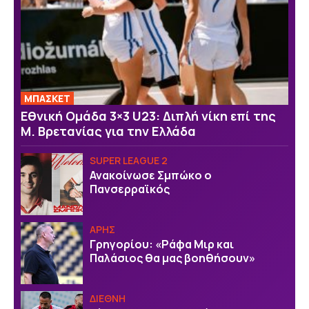
ΜΠΑΣΚΕΤ
Εθνική Ομάδα 3×3 U23: Διπλή νίκη επί της
Μ. Βρετανίας για την Ελλάδα
SUPER LEAGUE 2
Ανακοίνωσε Σμπώκο ο
Πανσερραϊκός
ΑΡΗΣ
Γρηγορίου: «Ράφα Μιρ και
Παλάσιος θα μας βοηθήσουν»
ΔΙΕΘΝΗ