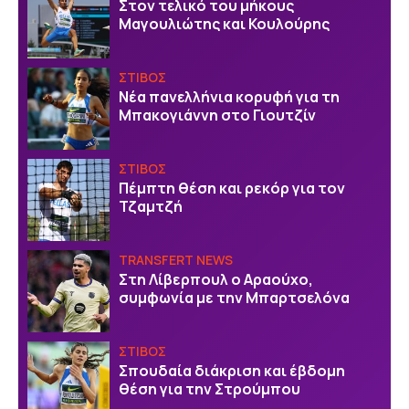
Στον τελικό του μήκους
Μαγουλιώτης και Κουλούρης
ΣΤΙΒΟΣ
Νέα πανελλήνια κορυφή για τη
Μπακογιάννη στο Γιουτζίν
ΣΤΙΒΟΣ
Πέμπτη θέση και ρεκόρ για τον
Τζαμτζή
TRANSFERT NEWS
Στη Λίβερπουλ ο Αραούχο,
συμφωνία με την Μπαρτσελόνα
ΣΤΙΒΟΣ
Σπουδαία διάκριση και έβδομη
θέση για την Στρούμπου