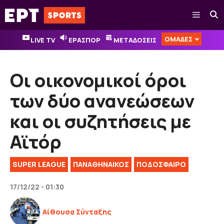
Μετάβαση
Μενού
σε
περιεχόμενο
ΟΜΑΔΕΣ
LIVE TV
ΕΡΑΣΠΟΡ
ΜΕΤΑΔΟΣΕΙΣ
Οι οικονομικοί όροι
των δύο ανανεώσεων
και οι συζητήσεις με
Αϊτόρ
SUPER LEAGUE
ΠΑΝΑΘΗΝΑΙΚΟΣ
ΠΟΔΟΣΦΑΙΡΟ
17/12/22 - 01:30
Αίθουσα Σύνταξης