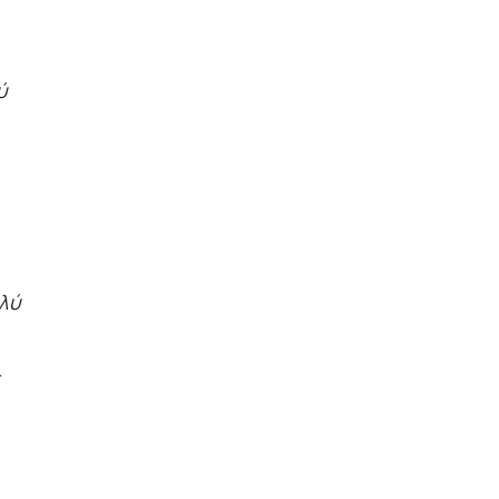
ύ
λύ
.