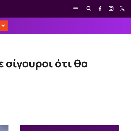
Μενού
ε σίγουροι ότι θα