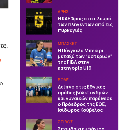
ΑΡΗΣ
Η ΚΑΕ Άρης στο πλευρό
των πληγέντων από τις
πυρκαγιές
ΜΠΑΣΚΕΤ
τς.
H Πάνγκελα Μπεκίρι
μεταξύ των “αστεριών”
υ
της FIBA στην
κατηγορία U16
ΒOΛΕΙ
το
Δείπνο στις Εθνικές
ομάδες βόλεϊ ανδρών
και γυναικών παρέθεσε
ο Πρόεδρος της ΕΟΕ,
Ισίδωρος Κούβελος
ΣΤΙΒΟΣ
Σπουδαία εμφάνιση