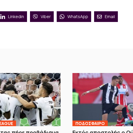
Linkedin
Viber
WhatsApp
Email
EAGUE
ΠΟΔΟΣΦΑΙΡΟ
κτας πήρε προβάδισμα
Εκτός αποστολής ο Ο