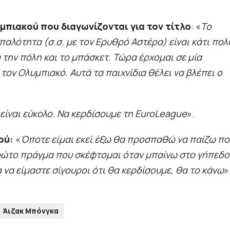
μπιακού που διαγωνίζονται για τον τίτλο
: «
Το
παλότητα (σ.σ. με τον Ερυθρό Αστέρα) είναι κάτι πολ
α την πόλη και το μπάσκετ. Τώρα έρχομαι σε μία
τον Ολυμπιακό. Αυτά τα παιχνίδια θέλει να βλέπει ο
είναι εύκολο. Να κερδίσουμε τη EuroLeague
».
ού:
«
Όποτε είμαι εκεί έξω θα προσπαθώ να παίζω πο
πρώτο πράγμα που σκέφτομαι όταν μπαίνω στο γήπεδο
α να είμαστε σίγουροι ότι θα κερδίσουμε, θα το κάνω
»
Άιζακ Μπόνγκα