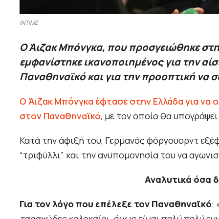
ΙΝΤΙΜΕ
Ο Άιζακ Μπόνγκα, που προσγειώθηκε στη
εμφανίστηκε ικανοποιημένος για την αίσ
Παναθηναϊκό και για την προοπτική να σ
Ο Άιζακ Μπόνγκα έφτασε στην Ελλάδα για να 
στον Παναθηναϊκό
, με τον οποίο θα υπογράψει
Κατά την άφιξή του, Γερμανός φόργουορντ εξέ
“τριφύλλι” και την ανυπομονησία του να αγωνισ
Αναλυτικά όσα δ
Για τον λόγο που επέλεξε τον Παναθηναϊκό
: 
ταραχώδες καλοκαίρι, όμως είμαι πολύ πολύ ευ