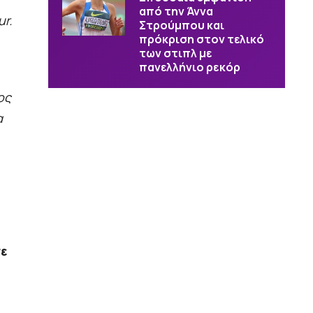
από την Άννα
ur.
Στρούμπου και
πρόκριση στον τελικό
των στιπλ με
πανελλήνιο ρεκόρ
ος
α
σε