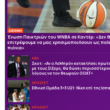
ΔΙΕΘΝΗ
Ένωση Παικτριών του WNBA σε Καντέρ: «Δεν 
επιτρέψουμε να μας χρησιμοποιήσουν ως πολ
πιόνια»
NBA
Σκοτ: «Αν ο ΛεΜπρόν κατακτήσει πρω
με τους Σίξερς, θα δώσει περισσότερο
λόγους να τον θεωρούν GOAT»
ΜΠΑΣΚΕΤ
Εθνική Ομάδα 3×3 U21: Νίκη επί της Ισπ
ΜΠΑΣΚΕΤ