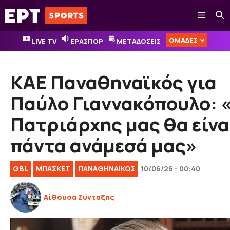
Μετάβαση
Μενού
σε
περιεχόμενο
ΟΜΑΔΕΣ
LIVE TV
ΕΡΑΣΠΟΡ
ΜΕΤΑΔΟΣΕΙΣ
ΚΑΕ Παναθηναϊκός για
Παύλο Γιαννακόπουλο: 
Πατριάρχης μας θα είνα
πάντα ανάμεσά μας»
GBL
ΜΠΑΣΚΕΤ
ΠΑΝΑΘΗΝΑΙΚΟΣ
10/06/26 - 00:40
Αίθουσα Σύνταξης