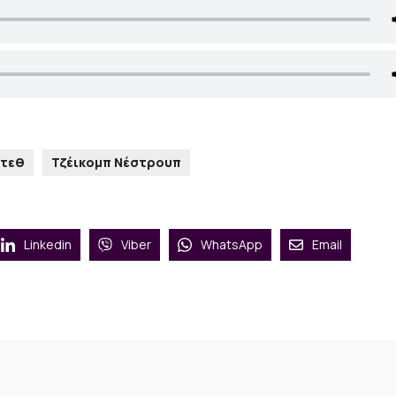
ίτεθ
Τζέικομπ Νέστρουπ
Linkedin
Viber
WhatsApp
Email