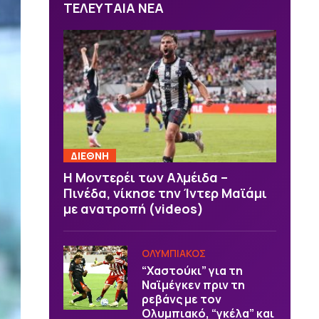
ΤΕΛΕΥΤΑΙΑ ΝΕΑ
ΔΙΕΘΝΗ
Η Μοντερέι των Αλμέιδα –
Πινέδα, νίκησε την Ίντερ Μαϊάμι
με ανατροπή (videos)
ΟΛΥΜΠΙΑΚΟΣ
“Χαστούκι” για τη
Ναϊμέγκεν πριν τη
ρεβάνς με τον
Ολυμπιακό, “γκέλα” και