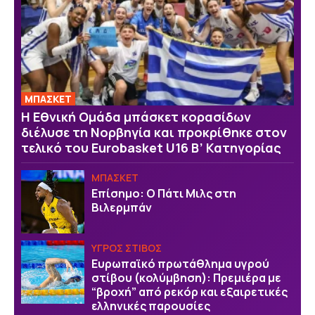
ΜΠΑΣΚΕΤ
Η Εθνική Ομάδα μπάσκετ κορασίδων
διέλυσε τη Νορβηγία και προκρίθηκε στον
τελικό του Eurobasket U16 Β’ Κατηγορίας
ΜΠΑΣΚΕΤ
Επίσημο: Ο Πάτι Μιλς στη
Βιλερμπάν
ΥΓΡΟΣ ΣΤΙΒΟΣ
Ευρωπαϊκό πρωτάθλημα υγρού
στίβου (κολύμβηση): Πρεμιέρα με
“βροχή” από ρεκόρ και εξαιρετικές
ελληνικές παρουσίες