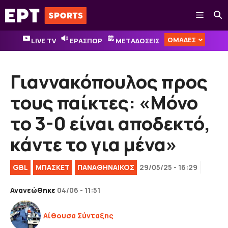
Μετάβαση
Μενού
σε
περιεχόμενο
ΟΜΑΔΕΣ
LIVE TV
ΕΡΑΣΠΟΡ
ΜΕΤΑΔΟΣΕΙΣ
Γιαννακόπουλος προς
τους παίκτες: «Μόνο
το 3-0 είναι αποδεκτό,
κάντε το για μένα»
GBL
ΜΠΑΣΚΕΤ
ΠΑΝΑΘΗΝΑΙΚΟΣ
29/05/25 - 16:29
Ανανεώθηκε
04/06 - 11:51
Αίθουσα Σύνταξης