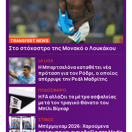
TRANSFERT NEWS
Στο στόχαστρο της Μονακό ο Λουκάκου
LA LIGA
Η Μπαρτσελόνα καταθέτει νέα
πρόταση για τον Ρόδρι, ο οποίος
απέρριψε την Ρεάλ Μαδρίτης
ΠΟΔΟΣΦΑΙΡΟ
Η FA αλλάζει τα μέτρα ασφαλείας
μετά τον τραγικό θάνατο του
Μπίλι Βίγκαρ
ΣΤΙΒΟΣ
Μπέρμιγχαμ 2026: Χαρούμενα
πρόσωπα και αισιοδοξία στη Media