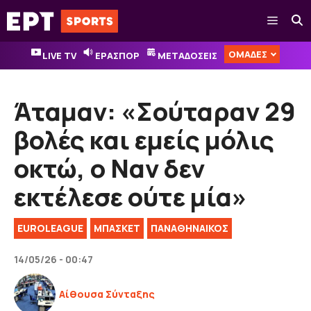
Μετάβαση
Μενού
σε
περιεχόμενο
ΟΜΑΔΕΣ
LIVE TV
ΕΡΑΣΠΟΡ
ΜΕΤΑΔΟΣΕΙΣ
Άταμαν: «Σούταραν 29
βολές και εμείς μόλις
οκτώ, ο Ναν δεν
εκτέλεσε ούτε μία»
EUROLEAGUE
ΜΠΑΣΚΕΤ
ΠΑΝΑΘΗΝΑΙΚΟΣ
14/05/26 - 00:47
Αίθουσα Σύνταξης