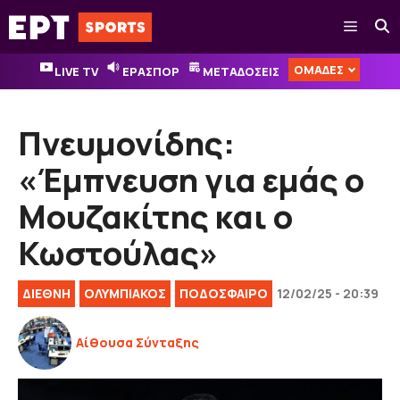
Μετάβαση
Μενού
σε
περιεχόμενο
ΟΜΑΔΕΣ
LIVE TV
ΕΡΑΣΠΟΡ
ΜΕΤΑΔΟΣΕΙΣ
Πνευμονίδης:
«Έμπνευση για εμάς ο
Μουζακίτης και ο
Κωστούλας»
ΔΙΕΘΝΉ
ΟΛΥΜΠΙΑΚΟΣ
ΠΟΔΟΣΦΑΙΡΟ
12/02/25 - 20:39
Αίθουσα Σύνταξης