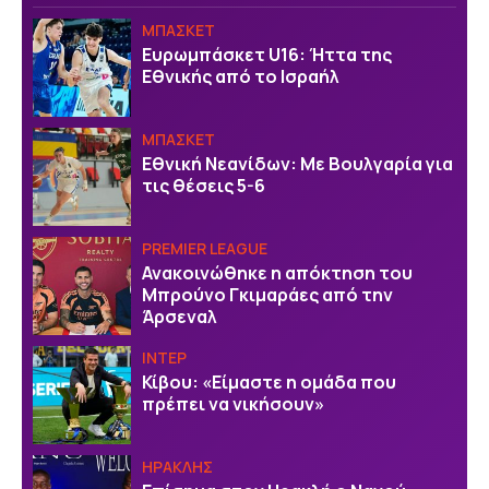
ΜΠΑΣΚΕΤ
Ευρωμπάσκετ U16: Ήττα της
Εθνικής από το Ισραήλ
ΜΠΑΣΚΕΤ
Εθνική Νεανίδων: Με Βουλγαρία για
τις θέσεις 5-6
PREMIER LEAGUE
Ανακοινώθηκε η απόκτηση του
Μπρούνο Γκιμαράες από την
Άρσεναλ
ΙΝΤΕΡ
Κίβου: «Είμαστε η ομάδα που
πρέπει να νικήσουν»
ΗΡΑΚΛΗΣ