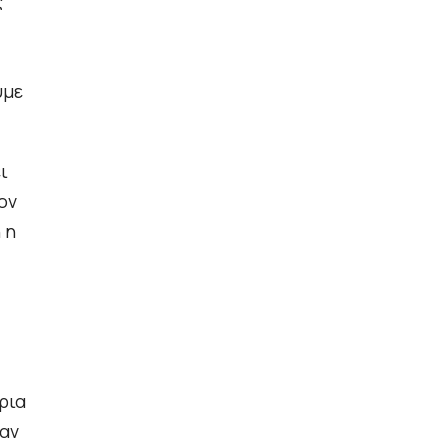
ς
ύμε
ι
ον
 η
ρια
παν