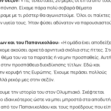
ην σεζόν:
«Τις τελευταίες 20 μέρες οι επτά από του
οπόνηση. Είχαμε πάρα πολύ σοβαρά θέματα
έραμε με τι ρόστερ θα αγωνιστούμε. Όλοι οι παίκτες
ην υγεία τους. Ήταν φύσει αδύνατον να παρουσιαστο
λων και του Παπανικολάου:
«Η ομάδα έχει αποδείξε
χομε ακούσει αρκετά αρνητικά σχόλια στις ήττες. Στ
 θέμα του να τα παρατάς ή να μην προσπαθείς. Αυτή
α στην προσπάθεια διεκδίκησης τίτλων. Εδώ και
την κορυφή της Ευρώπης. Έχουμε περάσει πολλούς
λά ρεκόρ μες στην σεζόν.
ρουμε την ιστορία του στον Ολυμπιακό. Σκέφτεται
ν ο ιδανικότερος ώστε να μπει μπροστά στα αποδυτή
ός από τον Παπανικολάου και τους προέδρους που εί