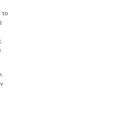
 το
ε
.
α
η.
ον