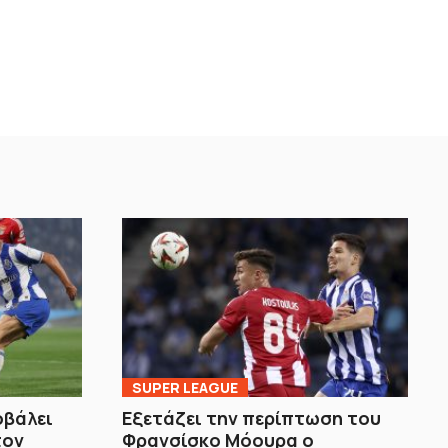
SUPER LEAGUE
οβάλει
Εξετάζει την περίπτωση του
τον
Φρανσίσκο Μόουρα ο