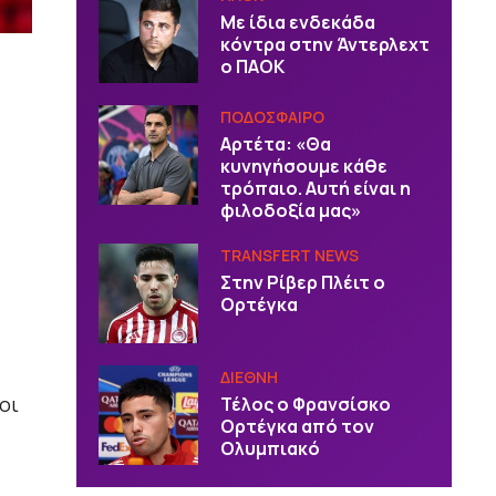
Με ίδια ενδεκάδα
κόντρα στην Άντερλεχτ
ο ΠΑΟΚ
ΠΟΔΟΣΦΑΙΡΟ
Αρτέτα: «Θα
κυνηγήσουμε κάθε
τρόπαιο. Αυτή είναι η
φιλοδοξία μας»
TRANSFERT NEWS
Στην Ρίβερ Πλέιτ ο
Ορτέγκα
ΔΙΕΘΝΗ
οι
Τέλος ο Φρανσίσκο
Ορτέγκα από τον
Ολυμπιακό