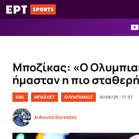
Μετάβαση
σε
περιεχόμενο
Μποζίκας: «Ο Ολυμπιακ
ήμασταν η πιο σταθερ
GBL
ΜΠΑΣΚΕΤ
ΟΛΥΜΠΙΑΚΟΣ
10/06/25 - 17:57
Αίθουσα Σύνταξης