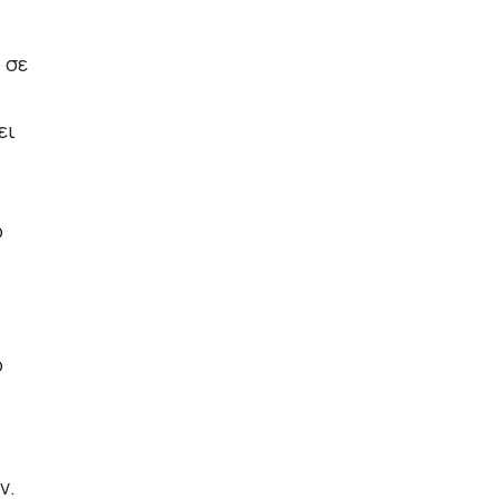
ο
 σε
ει
ο
ο
ν.