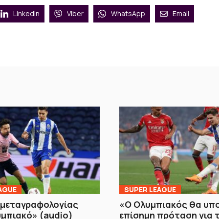
Linkedin
Viber
WhatsApp
Email
AGUE
SUPER LEAGUE
 μεταγραφολογίας
«Ο Ολυμπιακός θα υπ
μπιακό» (audio)
επίσημη πρόταση για 