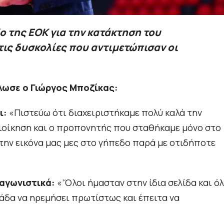
 της ΕΟΚ για την κατάκτηση του
ις δυσκολίες που αντιμετώπισαν οι
λωσε ο Γιώργος Μποζίκας:
ι:
«Πιστεύω ότι διαχειριστήκαμε πολύ καλά την
Διοίκηση και ο προπονητής που σταθήκαμε μόνο στο
την εικόνα μας μες στο γήπεδο παρά με οτιδήποτε
ωαγωνιστικά:
«’Όλοι ήμασταν στην ίδια σελίδα και όλ
άδα να ηρεμήσει πρωτίστως και έπειτα να