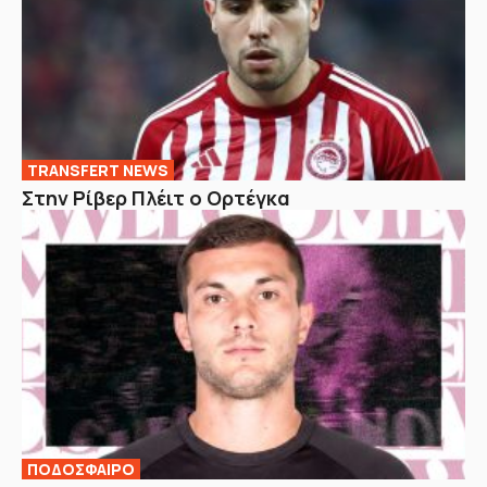
TRANSFERT NEWS
Στην Ρίβερ Πλέιτ ο Ορτέγκα
ΠΟΔΟΣΦΑΙΡΟ