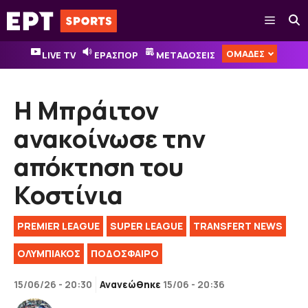
Μετάβαση
Μενού
σε
περιεχόμενο
ΟΜΑΔΕΣ
LIVE TV
ΕΡΑΣΠΟΡ
ΜΕΤΑΔΟΣΕΙΣ
Η Μπράιτον
ανακοίνωσε την
απόκτηση του
Κοστίνια
PREMIER LEAGUE
SUPER LEAGUE
TRANSFERT NEWS
ΟΛΥΜΠΙΑΚΟΣ
ΠΟΔΟΣΦΑΙΡΟ
15/06/26 - 20:30
Ανανεώθηκε
15/06 - 20:36