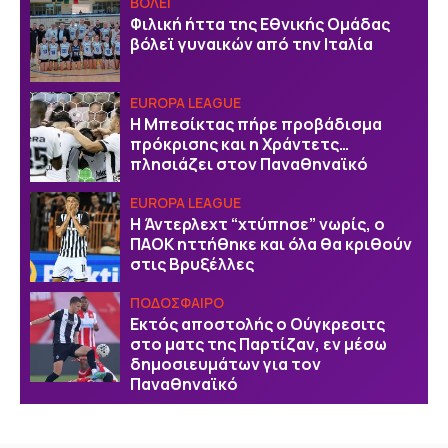
ΒOΛΕΙ
Φιλική ήττα της Εθνικής Ομάδας
βόλεϊ γυναικών από την Ιταλία
EUROPA LEAGUE
Η Μπεσίκτας πήρε προβάδισμα
πρόκρισης και η Χράντετς…
πλησιάζει στον Παναθηναϊκό
EUROPA LEAGUE
Η Άντερλεχτ “χτύπησε” νωρίς, ο
ΠΑΟΚ ηττήθηκε και όλα θα κριθούν
στις Βρυξέλλες
ΠΟΔΟΣΦΑΙΡΟ
Εκτός αποστολής ο Ούγκρεσιτς
στο ματς της Παρτίζαν, εν μέσω
δημοσιευμάτων για τον
Παναθηναϊκό