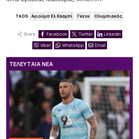
TAGS
Αγιούμπ Ελ Κααμπί
Γκενκ
Ολυμπιακός
Share
Facebook
Twitter
Linkedin
Viber
WhatsApp
Email
ΤΕΛΕΥΤΑΙΑ ΝΕΑ