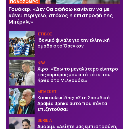
ΠΟΔΟΣΦΑΙΡΟ
Γουόκερ: «Δεν θα αφήσω κανέναν να με
κάνει περίγελο, στόχος η επιστροφή της
Μπέρνλι»
ΣΤΙΒΟΣ
Ιδανικό φινάλε για την ελληνική
ομάδα στο Όρεγκον
NBA
Χίρο: «Έχω το μεγαλύτερο κίνητρο
της καριέρας μου από τότε που
ήρθα στο Μιλγουόκι»
ΜΠΑΣΚΕΤ
Κουκουλεκίδης: «Στη Σαουδική
Αραβία βρήκα αυτό που πάντα
επιζητούσα»
SERIE A
Αμορίμ: «Δείξτε μας εμπιστοσύνη,