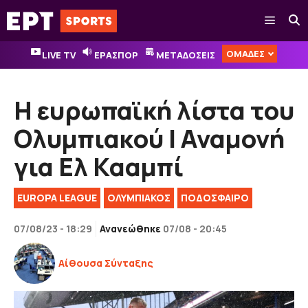
Μετάβαση
Μενού
σε
περιεχόμενο
ΟΜΑΔΕΣ
LIVE TV
ΕΡΑΣΠΟΡ
ΜΕΤΑΔΟΣΕΙΣ
Η ευρωπαϊκή λίστα του
Ολυμπιακού | Αναμονή
για Ελ Κααμπί
EUROPA LEAGUE
ΟΛΥΜΠΙΑΚΟΣ
ΠΟΔΟΣΦΑΙΡΟ
07/08/23 - 18:29
Ανανεώθηκε
07/08 - 20:45
Αίθουσα Σύνταξης