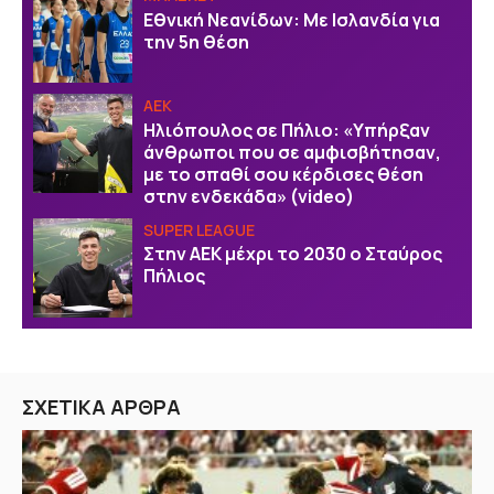
Εθνική Νεανίδων: Με Ισλανδία για
την 5η θέση
ΑΕΚ
Ηλιόπουλος σε Πήλιο: «Υπήρξαν
άνθρωποι που σε αμφισβήτησαν,
με το σπαθί σου κέρδισες θέση
στην ενδεκάδα» (video)
SUPER LEAGUE
Στην AEK μέχρι το 2030 ο Σταύρος
Πήλιος
ΣΧΕΤΙΚΑ ΑΡΘΡΑ