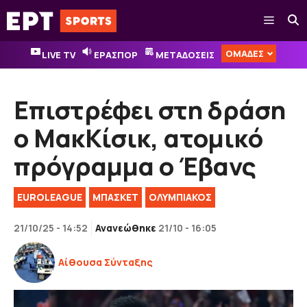
Μετάβαση
Μενού
σε
περιεχόμενο
ΟΜΑΔΕΣ
LIVE TV
ΕΡΑΣΠΟΡ
ΜΕΤΑΔΟΣΕΙΣ
Επιστρέφει στη δράση
ο ΜακΚίσικ, ατομικό
πρόγραμμα ο Έβανς
EUROLEAGUE
ΜΠΑΣΚΕΤ
ΟΛΥΜΠΙΑΚΟΣ
21/10/25 - 14:52
Ανανεώθηκε
21/10 - 16:05
Αίθουσα Σύνταξης