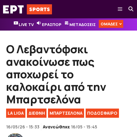
Μετάβαση
Μενού
σε
περιεχόμενο
ΟΜΑΔΕΣ
LIVE TV
ΕΡΑΣΠΟΡ
ΜΕΤΑΔΟΣΕΙΣ
Ο Λεβαντόφσκι
ανακοίνωσε πως
αποχωρεί το
καλοκαίρι από την
Μπαρτσελόνα
LA LIGA
ΔΙΕΘΝΉ
ΜΠΑΡΤΣΕΛΟΝΑ
ΠΟΔΟΣΦΑΙΡΟ
16/05/26 - 15:33
Ανανεώθηκε
16/05 - 15:45