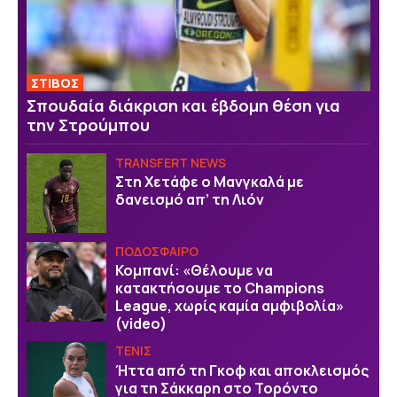
ΣΤΙΒΟΣ
Σπουδαία διάκριση και έβδομη θέση για
την Στρούμπου
TRANSFERT NEWS
Στη Χετάφε ο Μανγκαλά με
δανεισμό απ’ τη Λιόν
ΠΟΔΟΣΦΑΙΡΟ
Κομπανί: «Θέλουμε να
κατακτήσουμε το Champions
League, χωρίς καμία αμφιβολία»
(video)
ΤΕΝΙΣ
Ήττα από τη Γκοφ και αποκλεισμός
για τη Σάκκαρη στο Τορόντο