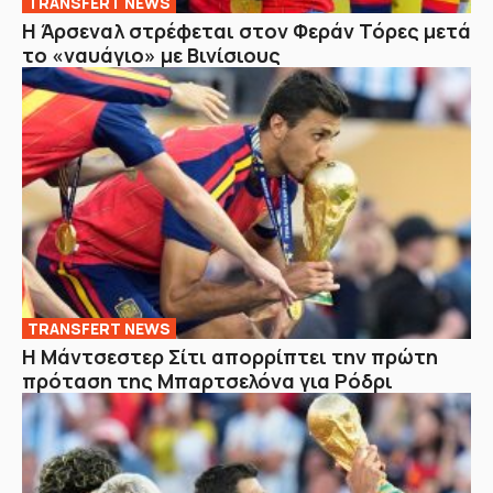
TRANSFERT NEWS
Η Άρσεναλ στρέφεται στον Φεράν Τόρες μετά
το «ναυάγιο» με Βινίσιους
TRANSFERT NEWS
Η Μάντσεστερ Σίτι απορρίπτει την πρώτη
πρόταση της Μπαρτσελόνα για Ρόδρι