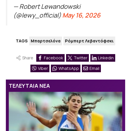
— Robert Lewandowski
(@lewy_official)
May 16, 2026
TAGS
Μπαρτσελόνα
Ρόμπερτ Λεβαντόφσκι
Share
Facebook
Twitter
Linkedin
Viber
WhatsApp
Email
ΤΕΛΕΥΤΑΙΑ ΝΕΑ