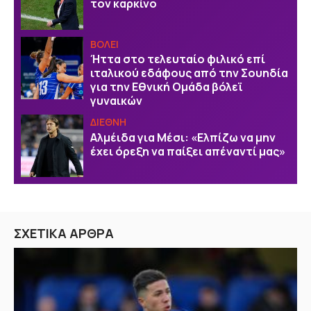
τον καρκίνο
ΒOΛΕΙ
Ήττα στο τελευταίο φιλικό επί
ιταλικού εδάφους από την Σουηδία
για την Εθνική Ομάδα βόλεϊ
γυναικών
ΔΙΕΘΝΗ
Αλμέιδα για Μέσι: «Ελπίζω να μην
έχει όρεξη να παίξει απέναντί μας»
ΣΧΕΤΙΚΑ ΑΡΘΡΑ