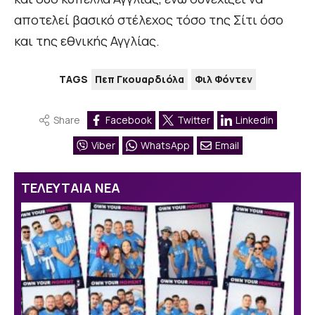
αποτελεί βασικό στέλεχος τόσο της Σίτι όσο
και της εθνικής Αγγλίας.
TAGS
Πεπ Γκουαρδιόλα
Φιλ Φόντεν
Share
Facebook
Twitter
Linkedin
Viber
WhatsApp
Email
ΤΕΛΕΥΤΑΙΑ ΝΕΑ