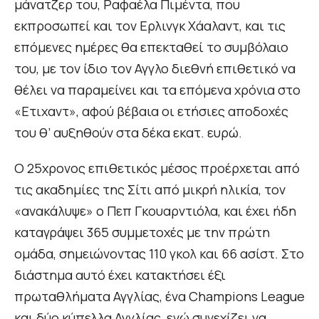
μάνατζερ του, Ραφαέλα Πιμέντα, που
εκπροσωπεί και τον Ερλινγκ Χάαλαντ, και τις
επόμενες ημέρες θα επεκταθεί το συμβόλαιο
του, με τον ίδιο τον Αγγλο διεθνή επιθετικό να
θέλει να παραμείνει και τα επόμενα χρόνια στο
«Ετιχαντ», αφού βέβαια οι ετήσιες αποδοχές
του θ’ αυξηθούν στα δέκα εκατ. ευρώ.
Ο 25χρονος επιθετικός μέσος προέρχεται από
τις ακαδημίες της Σίτι από μικρή ηλικία, τον
«ανακάλυψε» ο Πεπ Γκουαρντιόλα, και έχει ήδη
καταγράψει 365 συμμετοχές με την πρώτη
ομάδα, σημειώνοντας 110 γκολ και 66 ασίστ. Στο
διάστημα αυτό έχει κατακτήσει έξι
πρωταθλήματα Αγγλίας, ένα Champions League
και δύο κύπελλα Αγγλίας, ενώ συνεχίζει να