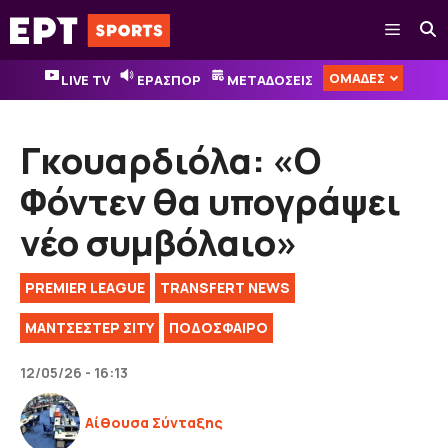
Μετάβαση
Μενού
σε
περιεχόμενο
ΟΜΑΔΕΣ
LIVE TV
ΕΡΑΣΠΟΡ
ΜΕΤΑΔΟΣΕΙΣ
Γκουαρδιόλα: «Ο
Φόντεν θα υπογράψει
νέο συμβόλαιο»
PREMIER LEAGUE
TRANSFERT NEWS
ΜΑΝΤΣΕΣΤΕΡ ΣΙΤΥ
ΠΟΔΟΣΦΑΙΡΟ
12/05/26 - 16:13
Αίθουσα Σύνταξης