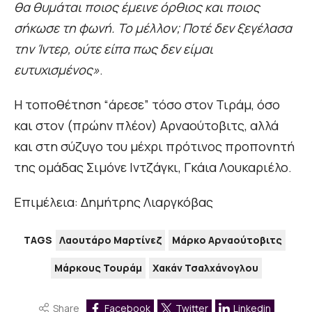
θα θυμάται ποιος έμεινε όρθιος και ποιος
σήκωσε τη φωνή. Το μέλλον; Ποτέ δεν ξεγέλασα
την Ίντερ, ούτε είπα πως δεν είμαι
ευτυχισμένος»
.
Η τοποθέτηση “άρεσε” τόσο στον Τιράμ, όσο
και στον (πρώην πλέον) Αρναούτοβιτς, αλλά
και στη σύζυγο του μέχρι πρότινος προπονητή
της ομάδας Σιμόνε Ιντζάγκι, Γκάια Λουκαριέλο.
Επιμέλεια: Δημήτρης Λιαργκόβας
TAGS
Λαουτάρο Μαρτίνεζ
Μάρκο Αρναούτοβιτς
Μάρκους Τουράμ
Χακάν Τσαλχάνογλου
Share
Facebook
Twitter
Linkedin