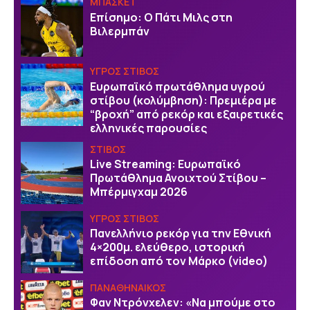
ΜΠΑΣΚΕΤ
Επίσημο: Ο Πάτι Μιλς στη
Βιλερμπάν
ΥΓΡΟΣ ΣΤΙΒΟΣ
Ευρωπαϊκό πρωτάθλημα υγρού
στίβου (κολύμβηση): Πρεμιέρα με
“βροχή” από ρεκόρ και εξαιρετικές
ελληνικές παρουσίες
ΣΤΙΒΟΣ
Live Streaming: Ευρωπαϊκό
Πρωτάθλημα Ανοιχτού Στίβου –
Μπέρμιγχαμ 2026
ΥΓΡΟΣ ΣΤΙΒΟΣ
Πανελλήνιο ρεκόρ για την Εθνική
4×200μ. ελεύθερο, ιστορική
επίδοση από τον Μάρκο (video)
ΠΑΝΑΘΗΝΑΙΚΟΣ
Φαν Ντρόνχελεν: «Να μπούμε στο