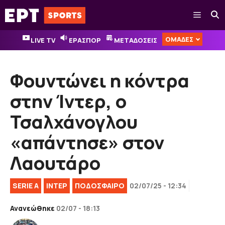
Μετάβαση
Μενού
σε
περιεχόμενο
ΟΜΑΔΕΣ
LIVE TV
ΕΡΑΣΠΟΡ
ΜΕΤΑΔΟΣΕΙΣ
Φουντώνει η κόντρα
στην Ίντερ, ο
Τσαλχάνογλου
«απάντησε» στον
Λαουτάρο
SERIE A
ΙΝΤΕΡ
ΠΟΔΟΣΦΑΙΡΟ
02/07/25 - 12:34
Ανανεώθηκε
02/07 - 18:13