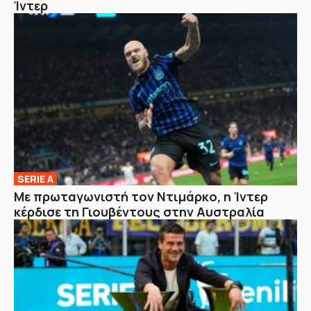
Ίντερ
SERIE A
Με πρωταγωνιστή τον Ντιμάρκο, η Ίντερ
κέρδισε τη Γιουβέντους στην Αυστραλία