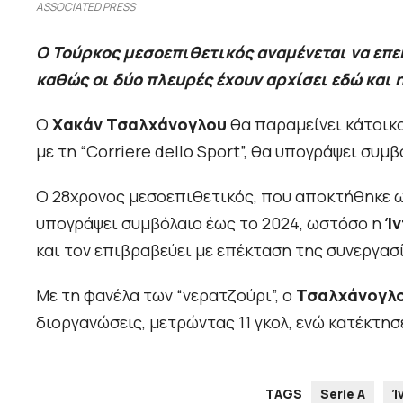
ASSOCIATED PRESS
Ο Τούρκος μεσοεπιθετικός αναμένεται να επεκ
καθώς οι δύο πλευρές έχουν αρχίσει εδώ και 
Ο
Χακάν Τσαλχάνογλου
θα παραμείνει κάτοικ
με τη “Corriere dello Sport”, θα υπογράψει συμ
Ο 28χρονος μεσοεπιθετικός, που αποκτήθηκε 
υπογράψει συμβόλαιο έως το 2024, ωστόσο η
Ίν
και τον επιβραβεύει με επέκταση της συνεργασ
Με τη φανέλα των “νερατζούρι”, ο
Τσαλχάνογλ
διοργανώσεις, μετρώντας 11 γκολ, ενώ κατέκτησε
TAGS
Serie A
Ί