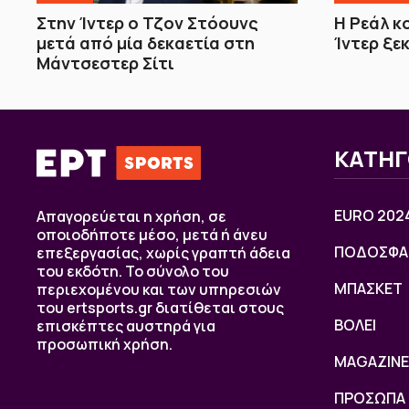
Στην Ίντερ ο Τζον Στόουνς
Η Ρεάλ κ
μετά από μία δεκαετία στη
Ίντερ ξε
Μάντσεστερ Σίτι
ΚΑΤΗΓ
EURO 202
Απαγορεύεται η χρήση, σε
οποιοδήποτε μέσο, μετά ή άνευ
ΠΟΔΟΣΦΑ
επεξεργασίας, χωρίς γραπτή άδεια
του εκδότη. Το σύνολο του
ΜΠΑΣΚΕΤ
περιεχομένου και των υπηρεσιών
του ertsports.gr διατίθεται στους
ΒOΛΕΙ
επισκέπτες αυστηρά για
προσωπική χρήση.
MAGAZINE
ΠΡΟΣΩΠΑ