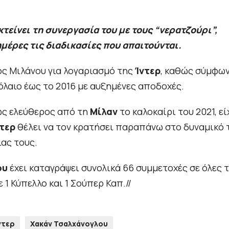
τείνει τη συνεργασία του με τους “νερατζούρι”,
ημέρες τις διαδικασίες που απαιτούνται.
ος Μιλάνου για λογαριασμό της
Ίντερ
, καθώς σύμφω
βόλαιο έως το 2016 με αυξημένες αποδοχές.
ως ελεύθερος από τη
Μίλαν
το καλοκαίρι του 2021, εί
τερ
θέλει να τον κρατήσει παραπάνω στο δυναμικό 
ίας τους.
ου
έχει καταγράψει συνολικά 66 συμμετοχές σε όλες τ
 1 Κύπελλο και 1 Σούπερ Καπ.//
ντερ
Χακάν Τσαλχάνογλου