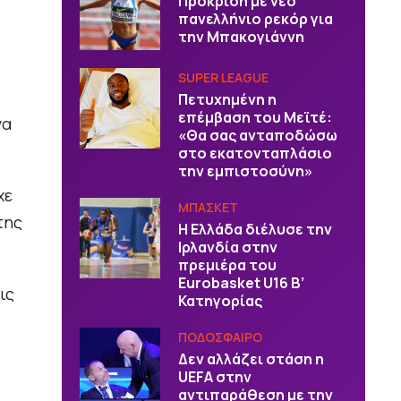
Πρόκριση με νέο
πανελλήνιο ρεκόρ για
την Μπακογιάννη
SUPER LEAGUE
Πετυχημένη η
επέμβαση του Μεϊτέ:
να
«Θα σας ανταποδώσω
στο εκατονταπλάσιο
την εμπιστοσύνη»
χε
ΜΠΑΣΚΕΤ
της
Η Ελλάδα διέλυσε την
Ιρλανδία στην
πρεμιέρα του
Eurobasket U16 Β’
ις
Κατηγορίας
ΠΟΔΟΣΦΑΙΡΟ
Δεν αλλάζει στάση η
UEFA στην
αντιπαράθεση με την