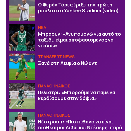
Ο Φεράν Τόρες έριξε την πρώτη
μπάλα στο Yankee Stadium (video)
NBA
Μπράουν: «Ανυπομονώ για αυτό το
ταξίδι, είμαι αποφασισμένος να
νικήσω»
TRANSFERT NEWS
Ξανά στη Λειψία ο Νίλαντ
ΠΑΝΑΘΗΝΑΙΚΟΣ
Πελίστρι: «Μπορούμε να πάμε να
κερδίσουμε στην Σόφια»
ΠΑΝΑΘΗΝΑΙΚΟΣ
Νέστρουπ: «Πιο πιθανό να είναι
διαθέσιμοι Λιβάι και Ντέσερς, παρά