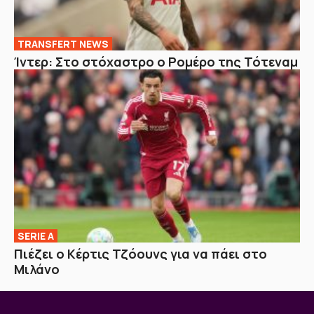
TRANSFERT NEWS
Ίντερ: Στο στόχαστρο ο Ρομέρο της Τότεναμ
SERIE A
Πιέζει ο Κέρτις Τζόουνς για να πάει στο
Μιλάνο