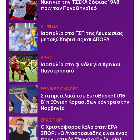
Νίκη για την ΤΣΣΚΑ Σόφιας 1948
πριν τον Παναθηναϊκό
ΚΗΦΙΣΙΑ
Ισοπαλία στο ΓΣΠ της Λευκωσίας
μεταξύ Κηφισιάς και ΑΠΟΕΛ
ΑΡΗΣ
Ισοπαλία στο φινάλε για Άρη και
Πανσερραϊκό
EΘΝΙΚΕΣ OΜΑΔΕΣ
Στα ημιτελικά του EuroBasket U16
Β’ η Εθνική Κορασίδων κόντρα στην
Νορβηγία
ΕΡΑ ΣΠΟΡ
Ο Χριστόφορος Κόλα στην ΕΡΑ
ΣΠΟΡ: «Ο Αναστασιάδης είναι ένας
πραγματικός “Άγγελος”» (audio)