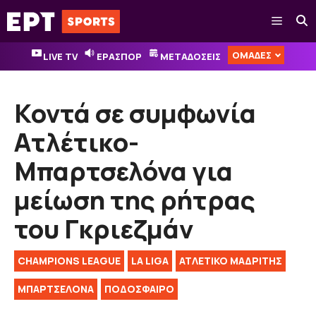
Μετάβαση
Μενού
σε
περιεχόμενο
ΟΜΑΔΕΣ
LIVE TV
ΕΡΑΣΠΟΡ
ΜΕΤΑΔΟΣΕΙΣ
Κοντά σε συμφωνία
Ατλέτικο-
Μπαρτσελόνα για
μείωση της ρήτρας
του Γκριεζμάν
CHAMPIONS LEAGUE
LA LIGA
ΑΤΛΕΤΙΚΟ ΜΑΔΡΙΤΗΣ
ΜΠΑΡΤΣΕΛΟΝΑ
ΠΟΔΟΣΦΑΙΡΟ