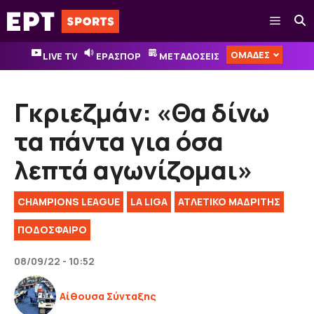
Μετάβαση
Μενού
σε
περιεχόμενο
ΟΜΑΔΕΣ
LIVE TV
ΕΡΑΣΠΟΡ
ΜΕΤΑΔΟΣΕΙΣ
Γκριεζμάν: «Θα δίνω
τα πάντα για όσα
λεπτά αγωνίζομαι»
CHAMPIONS LEAGUE
LA LIGA
ΑΤΛΕΤΙΚΟ ΜΑΔΡΙΤΗΣ
ΠΟΔΟΣΦΑΙΡΟ
08/09/22 - 10:52
Αίθουσα Σύνταξης