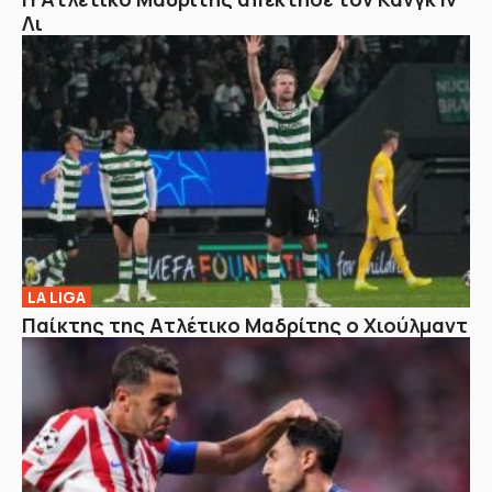
Λι
LA LIGA
Παίκτης της Ατλέτικο Μαδρίτης ο Χιούλμαντ