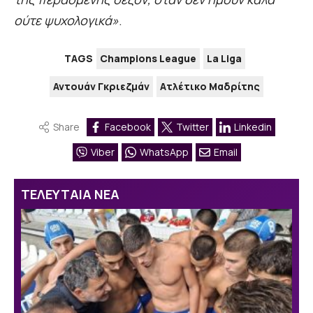
ούτε ψυχολογικά»
.
TAGS
Champions League
La Liga
Αντουάν Γκριεζμάν
Ατλέτικο Μαδρίτης
Share
Facebook
Twitter
Linkedin
Viber
WhatsApp
Email
ΤΕΛΕΥΤΑΙΑ ΝΕΑ