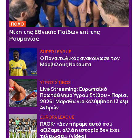
ΠΟΛΟ
Νίκη της Εθνικής Παίδων επί της
Ρουμανίας
SUPER LEAGUE
Ο Παναιτωλικός ανακοίνωσε τον
Μάρβελους Νακάμπα
ΥΓΡΟΣ ΣΤΙΒΟΣ
Live Streaming: Ευρωπαϊκό
Πρωτάθλημα Υγρού Στίβου – Παρίσι
2026 | Μαραθώνια Κολύμβηση | 3 χλμ
Ανδρών
EUROPA LEAGUE
ΠΑΟΚ: «Δεν πήραμε αυτό που
αξίζαμε, αλλά η ιστορία δεν έχει
τελειώσει» (video)