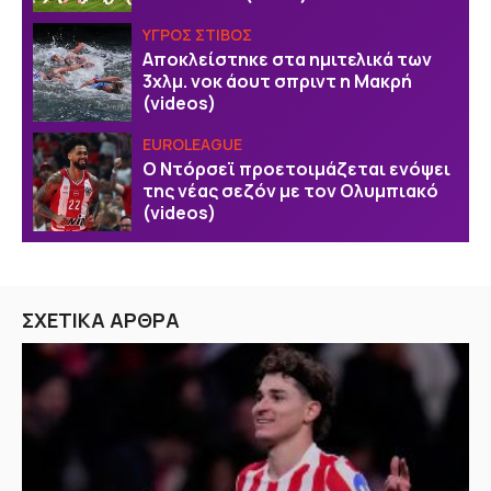
ΥΓΡΟΣ ΣΤΙΒΟΣ
Αποκλείστηκε στα ημιτελικά των
3χλμ. νοκ άουτ σπριντ η Μακρή
(videos)
EUROLEAGUE
Ο Ντόρσεϊ προετοιμάζεται ενόψει
της νέας σεζόν με τον Ολυμπιακό
(videos)
ΣΧΕΤΙΚΑ ΑΡΘΡΑ