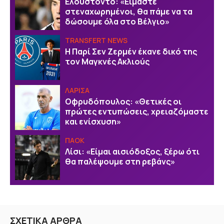
Ελουστόντο: «Είμαστε
στεναχωρημένοι, θα πάμε να τα
δώσουμε όλα στο Βέλγιο»
TRANSFERT NEWS
Η Παρί Σεν Ζερμέν έκανε δικό της
τον Μαγκνές Ακλιούς
ΛΑΡΙΣΑ
Οφρυδόπουλος: «Θετικές οι
πρώτες εντυπώσεις, χρειαζόμαστε
και ενίσχυση»
ΠΑΟΚ
Λίσι: «Είμαι αισιόδοξος, ξέρω ότι
θα παλέψουμε στη ρεβάνς»
ΣΧΕΤΙΚΑ ΑΡΘΡΑ