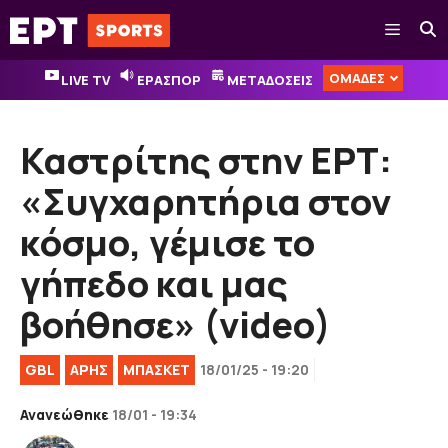
Μετάβαση
Μενού
σε
περιεχόμενο
ΟΜΑΔΕΣ
LIVE TV
ΕΡΑΣΠΟΡ
ΜΕΤΑΔΟΣΕΙΣ
Καστρίτης στην ΕΡΤ:
«Συγχαρητήρια στον
κόσμο, γέμισε το
γήπεδο και μας
βοήθησε» (video)
GBL
ΑΡΗΣ
ΜΠΑΣΚΕΤ
18/01/25 - 19:20
Ανανεώθηκε
18/01 - 19:34