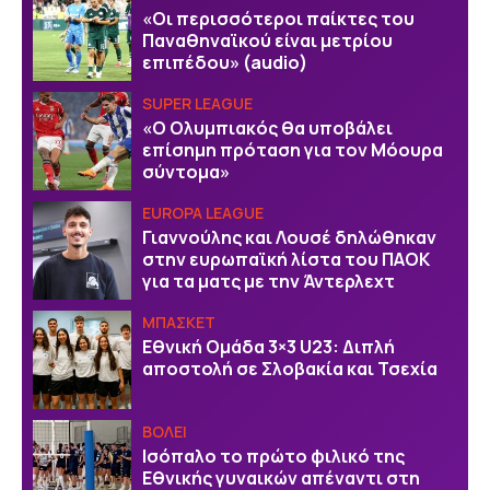
«Οι περισσότεροι παίκτες του
Παναθηναϊκού είναι μετρίου
επιπέδου» (audio)
SUPER LEAGUE
«Ο Ολυμπιακός θα υποβάλει
επίσημη πρόταση για τον Μόουρα
σύντομα»
EUROPA LEAGUE
Γιαννούλης και Λουσέ δηλώθηκαν
στην ευρωπαϊκή λίστα του ΠΑΟΚ
για τα ματς με την Άντερλεχτ
ΜΠΑΣΚΕΤ
Εθνική Ομάδα 3×3 U23: Διπλή
αποστολή σε Σλοβακία και Τσεχία
ΒOΛΕΙ
Ισόπαλο το πρώτο φιλικό της
Εθνικής γυναικών απέναντι στη