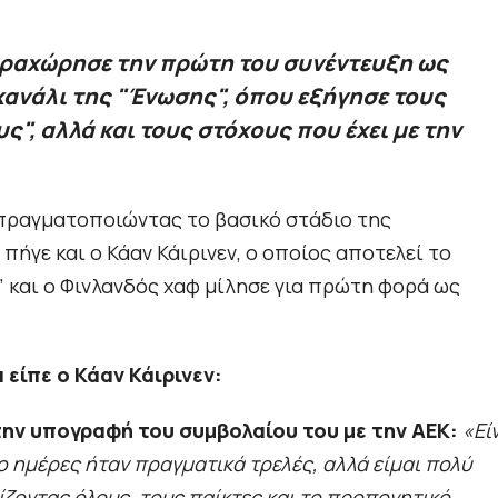
αραχώρησε την πρώτη του συνέντευξη ως
κανάλι της "Ένωσης", όπου εξήγησε τους
", αλλά και τους στόχους που έχει με την
 πραγματοποιώντας το βασικό στάδιο της
 πήγε και ο Κάαν Κάιρινεν, ο οποίος αποτελεί το
 και ο Φινλανδός χαφ μίλησε για πρώτη φορά ως
 είπε ο Κάαν Κάιρινεν:
 την υπογραφή του συμβολαίου του με την ΑΕΚ:
«Εί
ο ημέρες ήταν πραγματικά τρελές, αλλά είμαι πολύ
ζοντας όλους, τους παίκτες και το προπονητικό