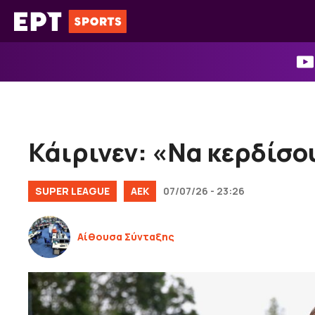
Μετάβαση
σε
περιεχόμενο
Κάιρινεν: «Να κερδίσο
SUPER LEAGUE
ΑΕΚ
07/07/26 - 23:26
Αίθουσα Σύνταξης