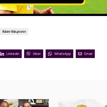
Κάαν Κάιρινεν
Linkedin
Viber
WhatsApp
Email