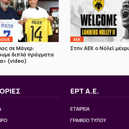
AGUE
ΑΕΚ
ος σε Μάγερ:
Στην ΑΕΚ ο Νόλεϊ μέχρ
ουμε διπλά πράγματα
α» (video)
ΟΡΙΕΣ
ΕΡΤ Α.Ε.
4
ΕΤΑΙΡΕΙΑ
ΙΡΟ
ΓΡΑΦΕΙΟ ΤΥΠΟΥ