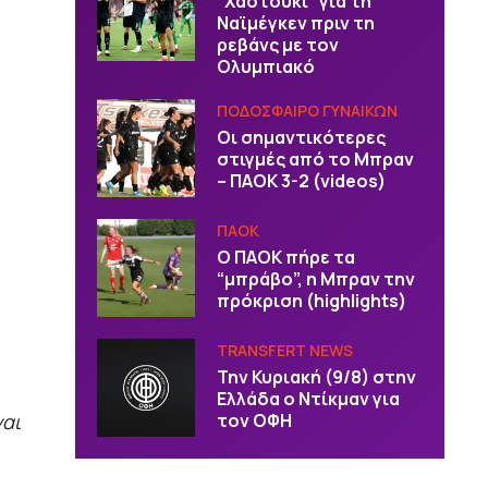
“Χαστούκι” για τη
Ναϊμέγκεν πριν τη
ρεβάνς με τον
Ολυμπιακό
ΠΟΔΟΣΦΑΙΡΟ ΓΥΝΑΙΚΩΝ
Οι σημαντικότερες
στιγμές από το Μπραν
– ΠΑΟΚ 3-2 (videos)
ΠΑΟΚ
Ο ΠΑΟΚ πήρε τα
“μπράβο”, η Μπραν την
πρόκριση (highlights)
TRANSFERT NEWS
Την Κυριακή (9/8) στην
Ελλάδα ο Ντίκμαν για
ναι
τον ΟΦΗ