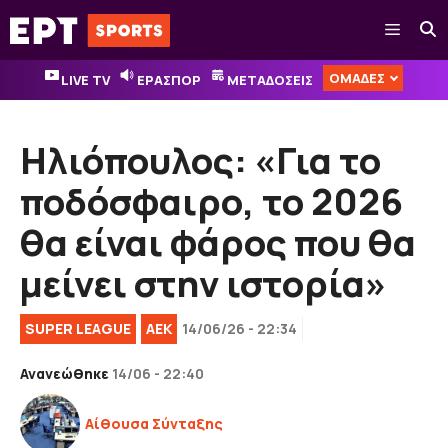
Μετάβαση
Μενού
σε
περιεχόμενο
ΟΜΑΔΕΣ
LIVE TV
ΕΡΑΣΠΟΡ
ΜΕΤΑΔΟΣΕΙΣ
Ηλιόπουλος: «Για το
ποδόσφαιρο, το 2026
θα είναι φάρος που θα
μείνει στην ιστορία»
SUPER LEAGUE
ΑΕΚ
14/06/26 - 22:34
Ανανεώθηκε
14/06 - 22:40
Αίθουσα Σύνταξης