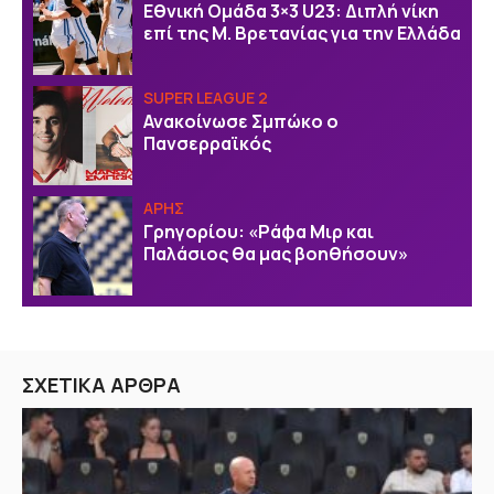
Εθνική Ομάδα 3×3 U23: Διπλή νίκη
επί της Μ. Βρετανίας για την Ελλάδα
SUPER LEAGUE 2
Ανακοίνωσε Σμπώκο ο
Πανσερραϊκός
ΑΡΗΣ
Γρηγορίου: «Ράφα Μιρ και
Παλάσιος θα μας βοηθήσουν»
ΣΧΕΤΙΚΑ ΑΡΘΡΑ