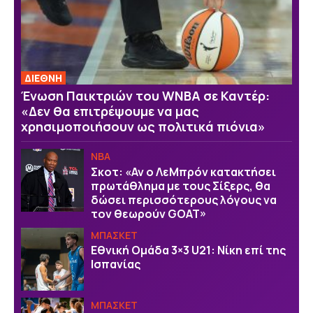
ΔΙΕΘΝΗ
Ένωση Παικτριών του WNBA σε Καντέρ:
«Δεν θα επιτρέψουμε να μας
χρησιμοποιήσουν ως πολιτικά πιόνια»
NBA
Σκοτ: «Αν ο ΛεΜπρόν κατακτήσει
πρωτάθλημα με τους Σίξερς, θα
δώσει περισσότερους λόγους να
τον θεωρούν GOAT»
ΜΠΑΣΚΕΤ
Εθνική Ομάδα 3×3 U21: Νίκη επί της
Ισπανίας
ΜΠΑΣΚΕΤ