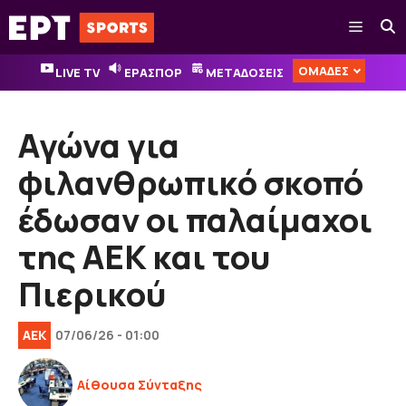
Μετάβαση
Μενού
σε
περιεχόμενο
ΟΜΑΔΕΣ
LIVE TV
ΕΡΑΣΠΟΡ
ΜΕΤΑΔΟΣΕΙΣ
Αγώνα για
φιλανθρωπικό σκοπό
έδωσαν οι παλαίμαχοι
της ΑΕΚ και του
Πιερικού
ΑΕΚ
07/06/26 - 01:00
Αίθουσα Σύνταξης