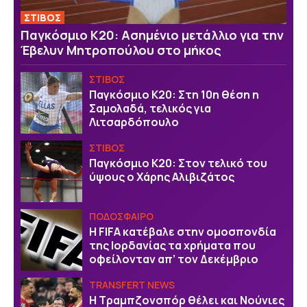
ΣΤΙΒΟΣ
Παγκόσμιο Κ20: Ασημένιο μετάλλιο για την
Έβελυν Μητροπούλου στο μήκος
ΣΤΙΒΟΣ
Παγκόσμιο Κ20: Στη 10η θέση η
Σαμολαδά, τελικός για
Λιτσαρδόπουλο
ΣΤΙΒΟΣ
Παγκόσμιο Κ20: Στον τελικό του
ύψους ο Χάρης Αλιβιζάτος
ΠΟΔΟΣΦΑΙΡΟ
Η FIFA κατέβαλε στην ομοσπονδία
της Ιορδανίας τα χρήματα που
οφείλονταν απ’ τον Δεκέμβριο
TRANSFERT NEWS
Η Τραμπζονσπόρ θέλει και Νούνιες