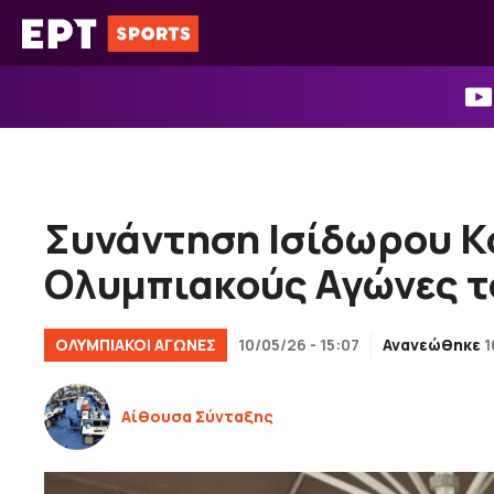
Μετάβαση
σε
περιεχόμενο
Συνάντηση Ισίδωρου Κο
Ολυμπιακούς Αγώνες τ
ΟΛΥΜΠΙΑΚΟΊ ΑΓΏΝΕΣ
10/05/26 - 15:07
Ανανεώθηκε
1
Αίθουσα Σύνταξης