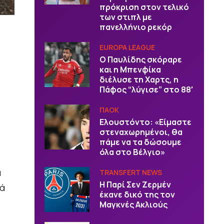
πρόκριση στον τελικό
των στιπλ με
πανελλήνιο ρεκόρ
EUROPA LEAGUE
Ο Παυλίδης σκόραρε
και η Μπενφίκα
διέλυσε τη Χαρτς, η
Πάφος “λύγισε” στο 88′
ΠΑΟΚ
Ελουστόντο: «Είμαστε
στεναχωρημένοι, θα
πάμε να τα δώσουμε
όλα στο Βέλγιο»
ά
TRANSFERT NEWS
Η Παρί Σεν Ζερμέν
τά
έκανε δικό της τον
Μαγκνές Ακλιούς