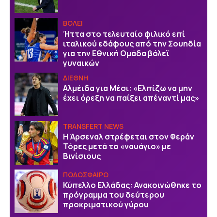
ΒOΛΕΙ
Ήττα στο τελευταίο φιλικό επί
ιταλικού εδάφους από την Σουηδία
για την Εθνική Ομάδα βόλεϊ
γυναικών
ΔΙΕΘΝΗ
Αλμέιδα για Μέσι: «Ελπίζω να μην
έχει όρεξη να παίξει απέναντί μας»
TRANSFERT NEWS
Η Άρσεναλ στρέφεται στον Φεράν
Τόρες μετά το «ναυάγιο» με
Βινίσιους
ΠΟΔΟΣΦΑΙΡΟ
Κύπελλο Ελλάδας: Ανακοινώθηκε το
πρόγραμμα του δεύτερου
προκριματικού γύρου