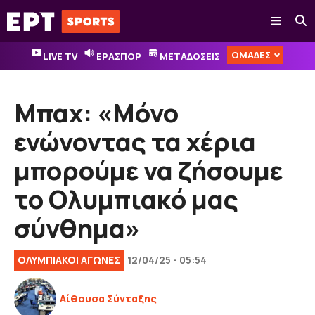
Μετάβαση
Μενού
σε
περιεχόμενο
ΟΜΑΔΕΣ
LIVE TV
ΕΡΑΣΠΟΡ
ΜΕΤΑΔΟΣΕΙΣ
Μπαχ: «Μόνο
ενώνοντας τα χέρια
μπορούμε να ζήσουμε
το Ολυμπιακό μας
σύνθημα»
ΟΛΥΜΠΙΑΚΟΊ ΑΓΏΝΕΣ
12/04/25 - 05:54
Αίθουσα Σύνταξης