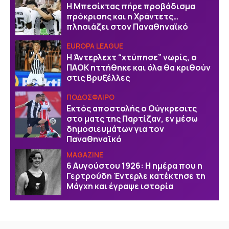
Η Μπεσίκτας πήρε προβάδισμα
πρόκρισης και η Χράντετς…
πλησιάζει στον Παναθηναϊκό
EUROPA LEAGUE
Η Άντερλεχτ “χτύπησε” νωρίς, ο
ΠΑΟΚ ηττήθηκε και όλα θα κριθούν
στις Βρυξέλλες
ΠΟΔΟΣΦΑΙΡΟ
Εκτός αποστολής ο Ούγκρεσιτς
στο ματς της Παρτίζαν, εν μέσω
δημοσιευμάτων για τον
Παναθηναϊκό
MAGAZINE
6 Αυγούστου 1926: Η ημέρα που η
Γερτρούδη Έντερλε κατέκτησε τη
Μάγχη και έγραψε ιστορία