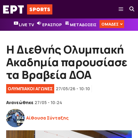
Μετάβαση
Μενού
σε
περιεχόμενο
ΟΜΑΔΕΣ
LIVE TV
ΕΡΑΣΠΟΡ
ΜΕΤΑΔΟΣΕΙΣ
Η Διεθνής Ολυμπιακή
Ακαδημία παρουσίασε
τα Βραβεία ΔΟΑ
ΟΛΥΜΠΙΑΚΟΊ ΑΓΏΝΕΣ
27/05/26 - 10:10
Ανανεώθηκε
27/05 - 10:24
Αίθουσα Σύνταξης