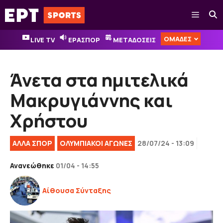
Μετάβαση
Μενού
σε
περιεχόμενο
ΟΜΑΔΕΣ
LIVE TV
ΕΡΑΣΠΟΡ
ΜΕΤΑΔΟΣΕΙΣ
Άνετα στα ημιτελικά
Μακρυγιάννης και
Χρήστου
ΑΛΛΑ ΣΠΟΡ
ΟΛΥΜΠΙΑΚΟΊ ΑΓΏΝΕΣ
28/07/24 - 13:09
Ανανεώθηκε
01/04 - 14:55
Αίθουσα Σύνταξης