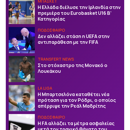
ΜΠΑΣΚΕΤ
Η Ελλάδα διέλυσε την Ιρλανδία στην
πρεμιέρα του Eurobasket U16 Β’
Κατηγορίας
ΠΟΔΟΣΦΑΙΡΟ
Δεν αλλάζει στάση η UEFA στην
αντιπαράθεση με την FIFA
TRANSFERT NEWS
Στο στόχαστρο της Μονακό ο
Λουκάκου
LA LIGA
Η Μπαρτσελόνα καταθέτει νέα
πρόταση για τον Ρόδρι, ο οποίος
απέρριψε την Ρεάλ Μαδρίτης
ΠΟΔΟΣΦΑΙΡΟ
Η FA αλλάζει τα μέτρα ασφαλείας
μετά τον τραγικό θάνατο του