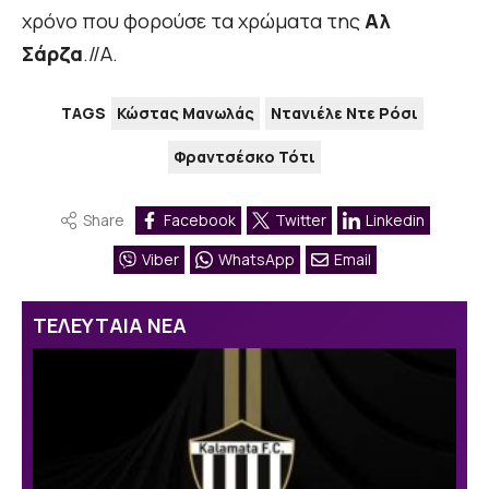
χρόνο που φορούσε τα χρώματα της
Αλ
Σάρζα
.//Α.
TAGS
Κώστας Μανωλάς
Ντανιέλε Ντε Ρόσι
Φραντσέσκο Τότι
Share
Facebook
Twitter
Linkedin
Viber
WhatsApp
Email
ΤΕΛΕΥΤΑΙΑ ΝΕΑ