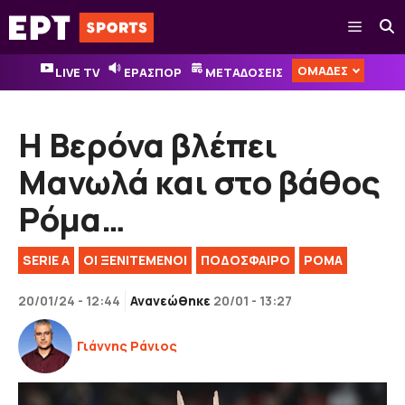
Μετάβαση
Μενού
σε
περιεχόμενο
ΟΜΑΔΕΣ
LIVE TV
ΕΡΑΣΠΟΡ
ΜΕΤΑΔΟΣΕΙΣ
Η Βερόνα βλέπει
Μανωλά και στο βάθος
Ρόμα…
SERIE A
ΟΙ ΞΕΝΙΤΕΜΕΝΟΙ
ΠΟΔΟΣΦΑΙΡΟ
ΡΟΜΑ
20/01/24 - 12:44
Ανανεώθηκε
20/01 - 13:27
Γιάννης Ράνιος