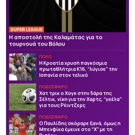
SUPER LEAGUE
Η αποστολή της Καλαμάτας για το
τουρνουά του Βόλου
ΠΟΛΟ
Η Κροατία χρυσή παγκόσμια
πρωταθλήτρια Κ16, “λύγισε” την
Ισπανία στον τελικό
ΠΟΔΟΣΦΑΙΡΟ
Χατ τρικ ο Χογκ στην 5άρα της
Σέλτικ, νίκη για την Χαρτς, “γκέλα”
για τους Ρέιντζερς
ΠΟΔΟΣΦΑΙΡΟ
Ο Παυλίδης σκόραρε ξανά, όμως η
Μπενφίκα έμεινε στο “Χ” με τη