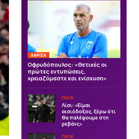
ΛΑΡΙΣΑ
Οφρυδόπουλος: «Θετικές οι
πρώτες εντυπώσεις,
χρειαζόμαστε και ενίσχυση»
ΠΑΟΚ
Λίσι: «Είμαι
αισιόδοξος, ξέρω ότι
θα παλέψουμε στη
ρεβάνς»
ΠΑΟΚ