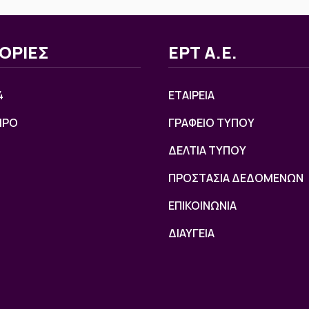
ΟΡΙΕΣ
ΕΡΤ Α.Ε.
4
ΕΤΑΙΡΕΙΑ
ΙΡΟ
ΓΡΑΦΕΙΟ ΤΥΠΟΥ
ΔΕΛΤΙΑ ΤΥΠΟΥ
ΠΡΟΣΤΑΣΙΑ ΔΕΔΟΜΕΝΩΝ
ΕΠΙΚΟΙΝΩΝΙΑ
ΔΙΑΥΓΕΙΑ