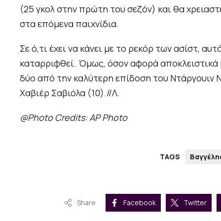
(25 γκολ στην πρώτη του σεζόν) και θα χρειαστ
στα επόμενα παιχνίδια.
Σε ό,τι έχει να κάνει με το ρεκόρ των ασίστ, αυ
καταρριφθεί. Όμως, όσον αφορά αποκλειστικά μ
δύο από την καλύτερη επίδοση του Ντάργουιν Νο
Χαβιέρ Σαβιόλα (10).//Λ.
@Photo Credits: AP Photo
TAGS
Βαγγέλη
Share
Facebook
Twitter