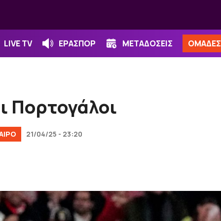
LIVE TV
ΕΡΑΣΠΟΡ
ΜΕΤΑΔΟΣΕΙΣ
ΟΜΑΔΕΣ
ι Πορτογάλοι
ΑΙΡΟ
21/04/25 - 23:20