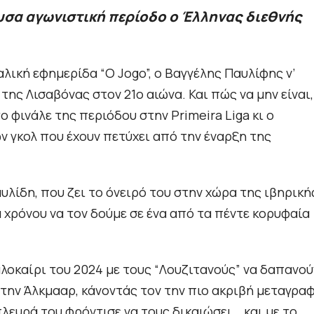
υσα αγωνιστική περίοδο ο Έλληνας διεθνής
λική εφημερίδα “O Jogo”, ο Βαγγέλης Παυλίφης ν’
ης Λισαβόνας στον 21ο αιώνα. Και πώς να μην είναι,
ο φινάλε της περιόδου στην Primeira Liga κι ο
ν γκολ που έχουν πετύχει από την έναρξη της
αυλίδη, που ζει το όνειρό του στην χώρα της ιβηρική
α χρόνου να τον δούμε σε ένα από τα πέντε κορυφαία
λοκαίρι του 2024 με τους “Λουζιτανούς” να δαπανού
 την Άλκμααρ, κάνοντάς τον την πιο ακριβή μεταγρα
λευρά του φρόντισε να τους δικαιώσει… και με το