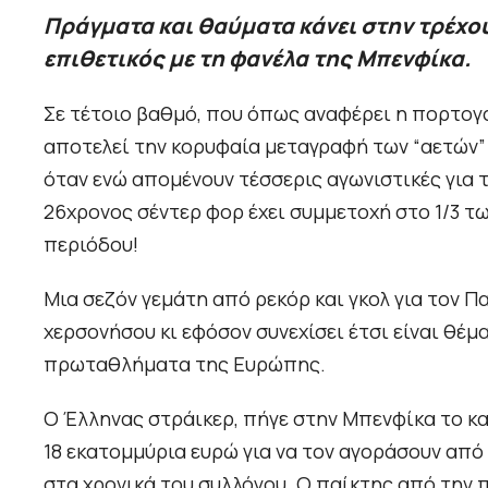
Πράγματα και θαύματα κάνει στην τρέχο
επιθετικός με τη φανέλα της Μπενφίκα.
Σε τέτοιο βαθμό, που όπως αναφέρει η πορτογα
αποτελεί την κορυφαία μεταγραφή των “αετών” τ
όταν ενώ απομένουν τέσσερις αγωνιστικές για τ
26χρονος σέντερ φορ έχει συμμετοχή στο 1/3 τω
περιόδου!
Μια σεζόν γεμάτη από ρεκόρ και γκολ για τον Π
χερσονήσου κι εφόσον συνεχίσει έτσι είναι θέμ
πρωταθλήματα της Ευρώπης.
Ο Έλληνας στράικερ, πήγε στην Μπενφίκα το κα
18 εκατομμύρια ευρώ για να τον αγοράσουν από
στα χρονικά του συλλόγου. Ο παίκτης από την π