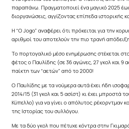
παραπάνω. Πραγματοποιεί ένα μαγικό 2025 έως τ
διοργανώσεις, αγγίζοντας επίπεδα ιστορικής κ
Η “O Jogo” αναφέρει ότι πρόκειται για την κορ
αριθμοί του αποτελούν την πιο τρανή απόδειξη
Το πορτογαλικό μέσο ενημέρωσης στέκεται στο
φέτος ο Παυλίδης (σε 36 αγώνες, 27 γκολ και 9 
παίκτη των “αετών” από το 2000!
Ο Παυλίδης με τα νούμερα αυτά έχει ήδη ισοφαρ
2014/15 (31 γκολ και 5 ασίστ) κι έχει μπροστά
Κύπελλο) για να γίνει ο απόλυτος ρέκορντμαν κ
της Ιστορίας του συλλόγου.
Με τα δύο γκολ που πέτυχε κόντρα στην Γκιμα