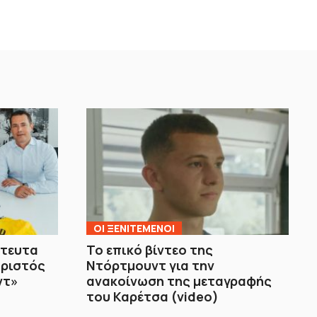
ΟΙ ΞΕΝΙΤΕΜΕΝΟΙ
στευτα
Το επικό βίντεο της
ωριστός
Ντόρτμουντ για την
ντ»
ανακοίνωση της μεταγραφής
του Καρέτσα (video)