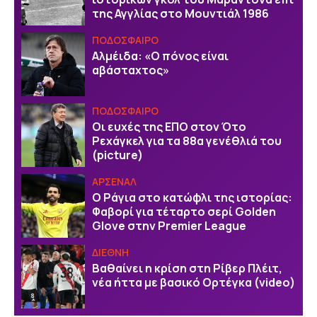
της Αγγλίας στο Μουντιάλ 1986
ΠΟΔΟΣΦΑΙΡΟ
Αλμέιδα: «Ο πόνος είναι
αβάσταχτος»
ΠΟΔΟΣΦΑΙΡΟ
Οι ευχές της EΠΟ στον Ότο
Ρεχάγκελ για τα 88α γενέθλιά του
(picture)
ΑΡΣΕΝΑΛ
Ο Ράγια στο κατώφλι της ιστορίας:
Φαβορί για τέταρτο σερί Golden
Glove στην Premier League
ΔΙΕΘΝΗ
Βαθαίνει η κρίση στη Ρίβερ Πλέιτ,
νέα ήττα με βασικό Ορτέγκα (video)