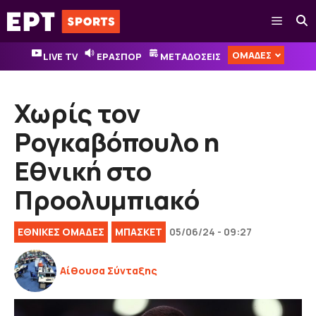
Μετάβαση
Μενού
σε
περιεχόμενο
ΟΜΑΔΕΣ
LIVE TV
ΕΡΑΣΠΟΡ
ΜΕΤΑΔΟΣΕΙΣ
Χωρίς τον
Ρογκαβόπουλο η
Εθνική στο
Προολυμπιακό
EΘΝΙΚΈΣ OΜΆΔΕΣ
ΜΠΑΣΚΕΤ
05/06/24 - 09:27
Αίθουσα Σύνταξης