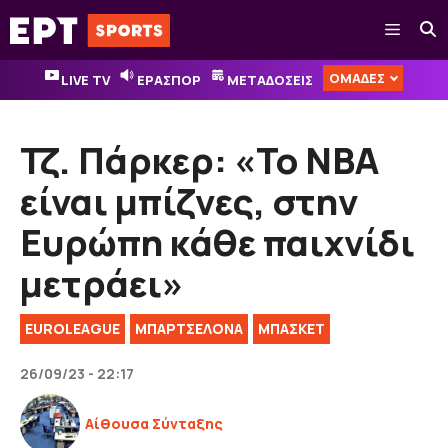
Μετάβαση
Μενού
σε
περιεχόμενο
ΟΜΑΔΕΣ
LIVE TV
ΕΡΑΣΠΟΡ
ΜΕΤΑΔΟΣΕΙΣ
Τζ. Πάρκερ: «Το NBA
είναι μπίζνες, στην
Ευρώπη κάθε παιχνίδι
μετράει»
EUROLEAGUE
ΜΠΑΡΤΣΕΛΟΝΑ
ΜΠΑΣΚΕΤ
26/09/23 - 22:17
Αίθουσα Σύνταξης