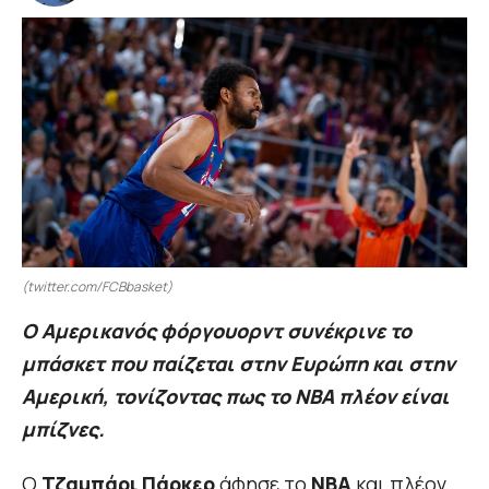
(twitter.com/FCBbasket)
O Αμερικανός φόργουορντ συνέκρινε το
μπάσκετ που παίζεται στην Ευρώπη και στην
Αμερική, τονίζοντας πως το NBA πλέον είναι
μπίζνες.
Ο
Τζαμπάρι Πάρκερ
άφησε το
ΝΒΑ
και πλέον