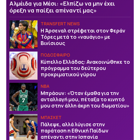
Αλμέιδα για Μέσι: «Ελπίζω να μην έχει
όρεξη να παίξει απέναντί μας»
TRANSFERT NEWS
Η Άρσεναλ στρέφεται στον Φεράν
Τόρες μετά το «ναυάγιο» με
Βινίσιους
ΠΟΔΟΣΦΑΙΡΟ
Κύπελλο Ελλάδας: Ανακοινώθηκε το
πρόγραμμα του δεύτερου
προκριματικού γύρου
NBA
Μπράουν: «Όταν έμαθα για την
ανταλλαγή μου, πέταξα το κινητό
μου στην άλλη άκρη του δωματίου»
ΜΠΑΣΚΕΤ
Πάλεψε, αλλά λύγισε στην
παράταση η Εθνική Παίδων
απέναντι στην Ισπανία