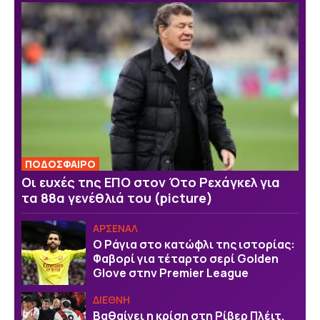
ΠΟΔΟΣΦΑΙΡΟ
Οι ευχές της EΠΟ στον Ότο Ρεχάγκελ για
τα 88α γενέθλιά του (picture)
ΑΡΣΕΝΑΛ
Ο Ράγια στο κατώφλι της ιστορίας:
Φαβορί για τέταρτο σερί Golden
Glove στην Premier League
ΔΙΕΘΝΗ
Βαθαίνει η κρίση στη Ρίβερ Πλέιτ,