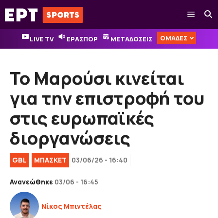
Μετάβαση
Μενού
σε
περιεχόμενο
ΟΜΑΔΕΣ
LIVE TV
ΕΡΑΣΠΟΡ
ΜΕΤΑΔΟΣΕΙΣ
Το Μαρούσι κινείται
για την επιστροφή του
στις ευρωπαϊκές
διοργανώσεις
GBL
ΜΠΑΣΚΕΤ
03/06/26 - 16:40
Ανανεώθηκε
03/06 - 16:45
Νίκος Μπιντέλας