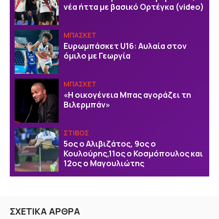
νέα ήττα με βασικό Ορτέγκα (video)
ΜΠΑΣΚΕΤ
Ευρωμπάσκετ U16: Αυλαία στον
όμιλο με Γεωργία
ΜΠΑΣΚΕΤ
«Η οικογένεια Μπας αγοράζει τη
Βιλερμπάν»
ΣΤΙΒΟΣ
5ος ο Αλιβιζάτος, 9ος ο
Κουλούρης,11ος ο Κοσμόπουλος και
12ος ο Μαγουλιώτης
ΣΧΕΤΙΚΑ ΑΡΘΡΑ