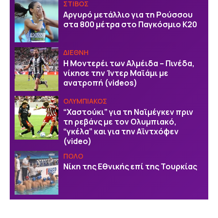
ΣΤΙΒΟΣ
Αργυρό μετάλλιο για τη Ρούσσου
στα 800 μέτρα στο Παγκόσμιο Κ20
ΔΙΕΘΝΗ
Η Μοντερέι των Αλμέιδα – Πινέδα,
νίκησε την Ίντερ Μαϊάμι με
ανατροπή (videos)
ΟΛΥΜΠΙΑΚΟΣ
“Χαστούκι” για τη Ναϊμέγκεν πριν
τη ρεβάνς με τον Ολυμπιακό,
“γκέλα” και για την Αϊντχόφεν
(video)
ΠΟΛΟ
Νίκη της Εθνικής επί της Τουρκίας