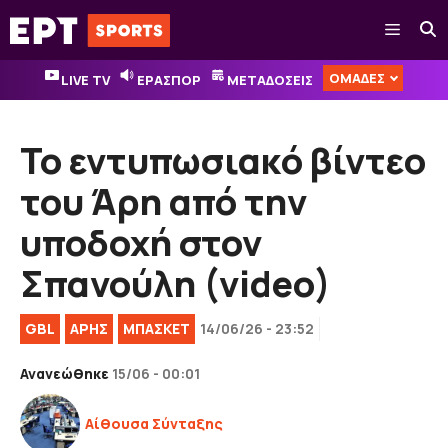
Μετάβαση
Μενού
σε
περιεχόμενο
ΟΜΑΔΕΣ
LIVE TV
ΕΡΑΣΠΟΡ
ΜΕΤΑΔΟΣΕΙΣ
To εντυπωσιακό βίντεο
του Άρη από την
υποδοχή στον
Σπανούλη (video)
GBL
ΑΡΗΣ
ΜΠΑΣΚΕΤ
14/06/26 - 23:52
Ανανεώθηκε
15/06 - 00:01
Αίθουσα Σύνταξης