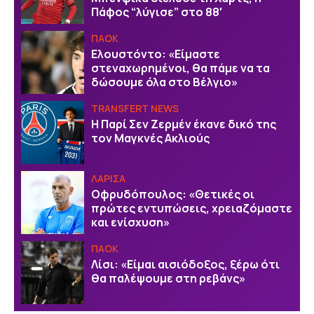
Πάφος “λύγισε” στο 88′
ΠΑΟΚ
Ελουστόντο: «Είμαστε
στεναχωρημένοι, θα πάμε να τα
δώσουμε όλα στο Βέλγιο»
TRANSFERT NEWS
Η Παρί Σεν Ζερμέν έκανε δικό της
τον Μαγκνές Ακλιούς
ΛΑΡΙΣΑ
Οφρυδόπουλος: «Θετικές οι
πρώτες εντυπώσεις, χρειαζόμαστε
και ενίσχυση»
ΠΑΟΚ
Λίσι: «Είμαι αισιόδοξος, ξέρω ότι
θα παλέψουμε στη ρεβάνς»