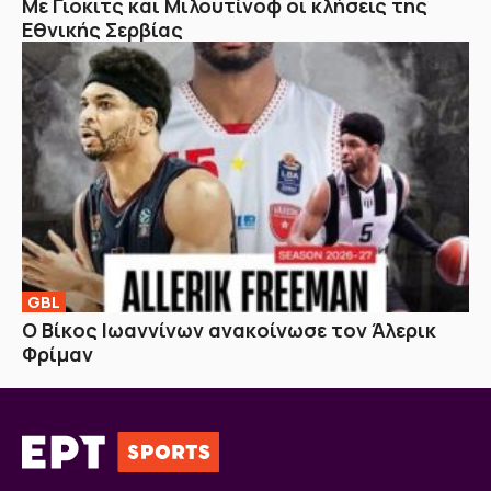
Με Γιόκιτς και Μιλουτίνοφ οι κλήσεις της
Εθνικής Σερβίας
GBL
Ο Βίκος Ιωαννίνων ανακοίνωσε τον Άλερικ
Φρίμαν