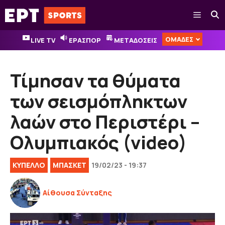
Μετάβαση
Μενού
σε
περιεχόμενο
ΟΜΑΔΕΣ
LIVE TV
ΕΡΑΣΠΟΡ
ΜΕΤΑΔΟΣΕΙΣ
Τίμησαν τα θύματα
των σεισμόπληκτων
λαών στο Περιστέρι –
Ολυμπιακός (video)
ΚΎΠΕΛΛΟ
ΜΠΑΣΚΕΤ
19/02/23 - 19:37
Αίθουσα Σύνταξης