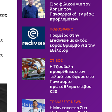
Ώρα φιλικού για τον
Άρη με τον
Πανσερραϊκό, εν μέσω
τος
προβλημάτων
ΠΟΔΟΣΦΑΙΡΟ
Πρεμιέρα στην
ις
Eredivisie με εκτός
έδρας θρίαμβο για την
Εξέλσιορ
ες
ΣΤΙΒΟΣ
Η Τζουβέλη
προκρίθηκε στον
τελικό του ύψους στο
Παγκόσμιο
πρωτάθλημα στίβου
Κ20
TRANSFERT NEWS
Η Μάντσεστερ Σίτι