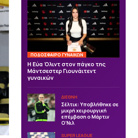
ΠΟΔΟΣΦΑΙΡΟ ΓΥΝΑΙΚΩΝ
Η Εύα Όλιντ στον πάγκο της
Μάντσεστερ Γιουνάιτεντ
γυναικών
ΔΙΕΘΝΗ
Σέλτικ: Υποβλήθηκε σε
μικρή χειρουργική
επέμβαση ο Μάρτιν
Ο’Νιλ
SUPER LEAGUE