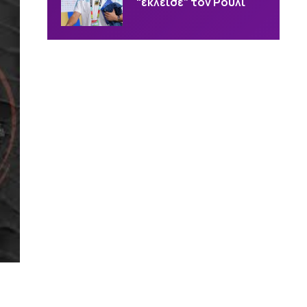
“έκλεισε” τον Ρούλι