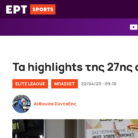
Μετάβαση
σε
περιεχόμενο
Τα highlights της 27ης
ELITE LEAGUE
ΜΠΑΣΚΕΤ
22/04/23 - 09:10
Αίθουσα Σύνταξης