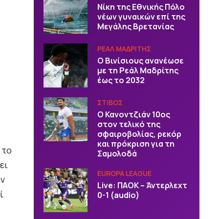
Νίκη της Εθνικής Πόλο
νέων γυναικών επί της
Μεγάλης Βρετανίας
ΡΕΑΛ ΜΑΔΡΙΤΗΣ
Ο Βινίσιους ανανέωσε
με τη Ρεάλ Μαδρίτης
έως το 2032
ΣΤΙΒΟΣ
Ο Κανοντζιάν 10ος
στον τελικό της
σφαιροβολίας, ρεκόρ
και πρόκριση για τη
 το
Σαμολοδά
ει
EUROPA LEAGUE
ην
Live: ΠΑΟΚ – Άντερλεχτ
ί
0-1 (audio)