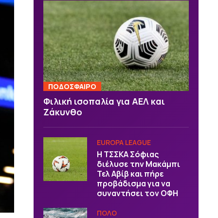
ΠΟΔΟΣΦΑΙΡΟ
Φιλική ισοπαλία για ΑΕΛ και
Ζάκυνθο
EUROPA LEAGUE
Η ΤΣΣΚΑ Σόφιας
διέλυσε την Μακάμπι
Τελ Αβίβ και πήρε
προβάδισμα για να
συναντήσει τον ΟΦΗ
ΠΟΛΟ