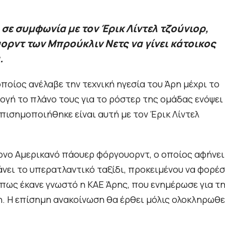
 σε συμφωνία με τον Έρικ Λίντελ τζούνιορ,
ρντ των Μπρούκλιν Νετς να γίνει κάτοικος
.
ποίος ανέλαβε την τεχνική ηγεσία του Άρη μέχρι το
ρμογή το πλάνο τους για το ρόστερ της ομάδας ενόψει
πισημοποιήθηκε είναι αυτή με τον Έρικ Λίντελ
ρονο Αμερικανό πάουερ φόργουορντ, ο οποίος αφήνει
άνει το υπερατλαντικό ταξίδι, προκειμένου να φορέσ
όπως έκανε γνωστό η ΚΑΕ Άρης, που ενημέρωσε για τ
η. Η επίσημη ανακοίνωση θα έρθει μόλις ολοκληρωθε