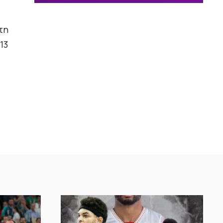
τη
13