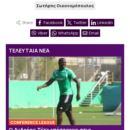
Σωτήρης Οικονομόπουλος
Share
Facebook
Twitter
Linkedin
Viber
WhatsApp
Email
ΤΕΛΕΥΤΑΙΑ ΝΕΑ
CONFERENCE LEAGUE
Ο Ανδρέας Τέτε επέστρεψε στις