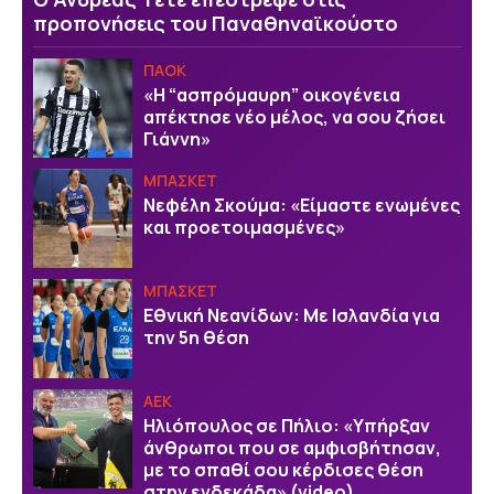
προπονήσεις του Παναθηναϊκούστο
ΠΑΟΚ
«Η “ασπρόμαυρη” οικογένεια
απέκτησε νέο μέλος, να σου ζήσει
Γιάννη»
ΜΠΑΣΚΕΤ
Νεφέλη Σκούμα: «Είμαστε ενωμένες
και προετοιμασμένες»
ΜΠΑΣΚΕΤ
Εθνική Νεανίδων: Με Ισλανδία για
την 5η θέση
ΑΕΚ
Ηλιόπουλος σε Πήλιο: «Υπήρξαν
άνθρωποι που σε αμφισβήτησαν,
με το σπαθί σου κέρδισες θέση
στην ενδεκάδα» (video)