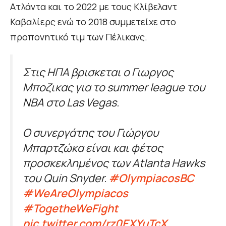
Ατλάντα και το 2022 με τους Κλίβελαντ
Καβαλίερς ενώ το 2018 συμμετείχε στο
προπονητικό τιμ των Πέλικανς.
Στις ΗΠΑ βρισκεται ο Γιωργος
Μποζικας για το summer league του
NBA στο Las Vegas.
Ο συνεργάτης του Γιώργου
Μπαρτζώκα είναι και φέτος
προσκεκλημένος των Atlanta Hawks
του Quin Snyder.
#OlympiacosBC
#WeAreOlympiacos
#TogetheWeFight
pic.twitter.com/rz0EXYuTcX