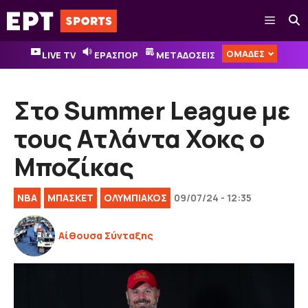
Μετάβαση
Μενού
σε
περιεχόμενο
ΟΜΑΔΕΣ
LIVE TV
ΕΡΑΣΠΟΡ
ΜΕΤΑΔΟΣΕΙΣ
Στο Summer League με
τους Ατλάντα Χοκς ο
Μποζίκας
NBA
ΜΠΑΣΚΕΤ
ΟΛΥΜΠΙΑΚΟΣ
09/07/24 - 12:35
Αίθουσα Σύνταξης