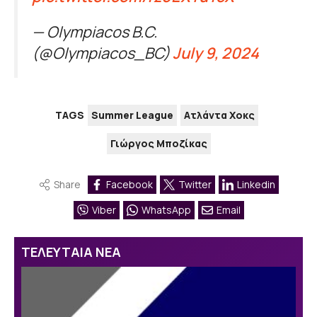
— Olympiacos B.C.
(@Olympiacos_BC)
July 9, 2024
TAGS
Summer League
Ατλάντα Χοκς
Γιώργος Μποζίκας
Share
Facebook
Twitter
Linkedin
Viber
WhatsApp
Email
ΤΕΛΕΥΤΑΙΑ ΝΕΑ