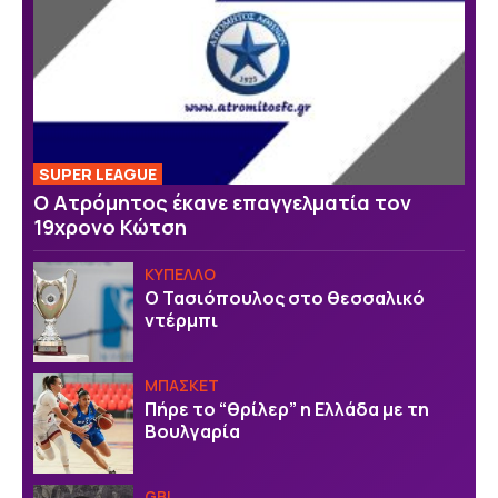
SUPER LEAGUE
Ο Ατρόμητος έκανε επαγγελματία τον
19χρονο Κώτση
ΚΥΠΕΛΛΟ
Ο Τασιόπουλος στο θεσσαλικό
ντέρμπι
ΜΠΑΣΚΕΤ
Πήρε το “θρίλερ” η Ελλάδα με τη
Βουλγαρία
GBL