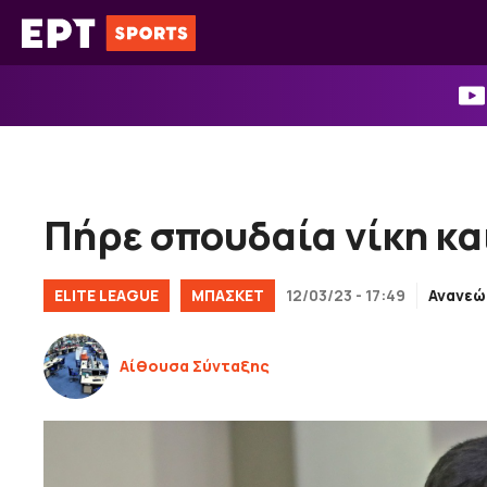
Μετάβαση
σε
περιεχόμενο
Πήρε σπουδαία νίκη κα
ELITE LEAGUE
ΜΠΑΣΚΕΤ
12/03/23 - 17:49
Ανανεώ
Αίθουσα Σύνταξης