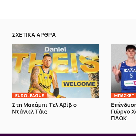
ΣΧΕΤΙΚΑ ΑΡΘΡΑ
EUROLEAGUE
ΜΠΑΣΚΕΤ
Στη Μακάμπι Τελ Αβίβ ο
Επένδυση
Ντάνιελ Τάις
Γιώργο Χ
ΠΑΟΚ