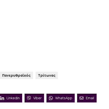
Πανερυθραϊκός
Τρίτωνας
Linkedin
Viber
WhatsApp
Email