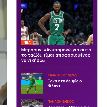
NBA
Μπράουν: «Ανυπομονώ για αυτό
το ταξίδι, είμαι αποφασισμένος
να νικήσω»
TRANSFERT NEWS
Ξανά στη Λειψία ο
Νίλαντ
ΠΑΝΑΘΗΝΑΙΚΟΣ