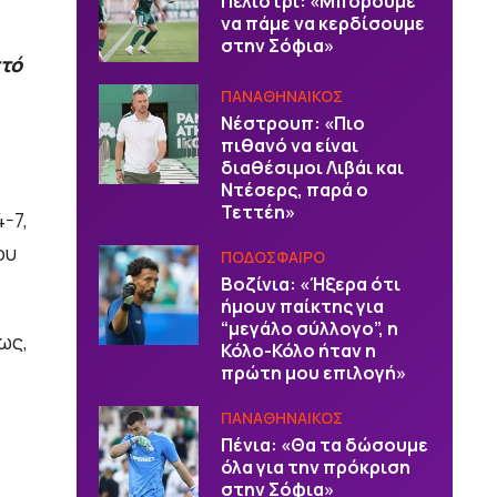
Πελίστρι: «Μπορούμε
να πάμε να κερδίσουμε
στην Σόφια»
στό
ΠΑΝΑΘΗΝΑΙΚΟΣ
Νέστρουπ: «Πιο
πιθανό να είναι
διαθέσιμοι Λιβάι και
Ντέσερς, παρά ο
Τεττέη»
-7,
ου
ΠΟΔΟΣΦΑΙΡΟ
Βοζίνια: «Ήξερα ότι
ήμουν παίκτης για
“μεγάλο σύλλογο”, η
ως,
Κόλο-Κόλο ήταν η
πρώτη μου επιλογή»
ΠΑΝΑΘΗΝΑΙΚΟΣ
Πένια: «Θα τα δώσουμε
όλα για την πρόκριση
στην Σόφια»