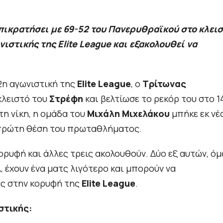
πικρατήσει με 69-52 του Πανερυθραϊκού στο κλει
ιστικής της Elite League και εξακολουθεί να
22η αγωνιστική της
Elite League
, ο
Τρίτωνας
κλειστό του
Στρέφη
και βελτίωσε το ρεκόρ του στο 14
τη νίκη, η ομάδα του
Μιχάλη Μιχελάκου
μπήκε εκ νέ
ν πρώτη θέση του πρωταθλήματος.
ορυφή και άλλες τρεις ακολουθούν. Δύο εξ αυτών, όμ
ι
, έχουν ένα ματς λιγότερο και μπορούν να
ς στην κορυφή της
Elite League
.
στικής: