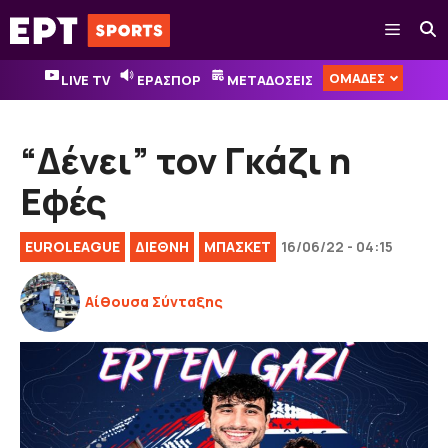
Μετάβαση
Μενού
σε
περιεχόμενο
ΟΜΑΔΕΣ
LIVE TV
ΕΡΑΣΠΟΡ
ΜΕΤΑΔΟΣΕΙΣ
“Δένει” τον Γκάζι η
Εφές
EUROLEAGUE
ΔΙΕΘΝΉ
ΜΠΑΣΚΕΤ
16/06/22 - 04:15
Αίθουσα Σύνταξης