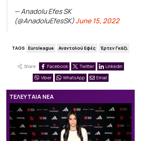
— Anadolu Efes SK
(@AnadoluEfesSK)
June 15, 2022
TAGS
Euroleague
Αναντολού Εφές
Έρτεν Γκάζι
Share
Facebook
Twitter
Linkedin
Viber
WhatsApp
Email
ΤΕΛΕΥΤΑΙΑ ΝΕΑ