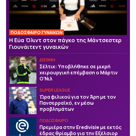
ΠΟΔΟΣΦΑΙΡΟ ΓΥΝΑΙΚΩΝ
Η Εύα Όλιντ στον πάγκο της Μάντσεστερ
Γιουνάιτεντ γυναικών
ΔΙΕΘΝΗ
Σέλτικ: Υποβλήθηκε σε μικρή
χειρουργική επέμβαση ο Μάρτιν
Ο’Νιλ
SUPER LEAGUE
Ώρα φιλικού για τον Άρη με τον
Πανσερραϊκό, εν μέσω
προβλημάτων
ΠΟΔΟΣΦΑΙΡΟ
Πρεμιέρα στην Eredivisie με εκτός
έδρας θρίαμβο για την Εξέλσιορ