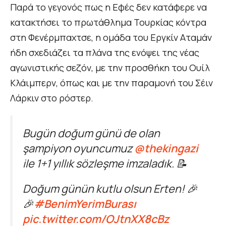
Παρά το γεγονός πως η Εφές δεν κατάφερε να
κατακτήσει το πρωτάθλημα Τουρκίας κόντρα
στη Φενέρμπαχτσε, η ομάδα του Εργκίν Αταμάν
ήδη σχεδιάζει τα πλάνα της ενόψει της νέας
αγωνιστικής σεζόν, με την προσθήκη του Ουίλ
Κλάιμπερν, όπως και με την παραμονή του Σέιν
Λάρκιν στο ρόστερ.
Bugün doğum günü de olan
şampiyon oyuncumuz
@thekingazi
ile 1+1 yıllık sözleşme imzaladık. 📝
Doğum günün kutlu olsun Erten! 🎉
🎉
#BenimYerimBurası
pic.twitter.com/OJtnXX8cBz