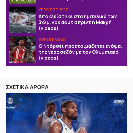
ΥΓΡΟΣ ΣΤΙΒΟΣ
Αποκλείστηκε στα ημιτελικά των
3χλμ. νοκ άουτ σπριντ η Μακρή
(videos)
EUROLEAGUE
Ο Ντόρσεϊ προετοιμάζεται ενόψει
της νέας σεζόν με τον Ολυμπιακό
(videos)
ΣΧΕΤΙΚΑ ΑΡΘΡΑ