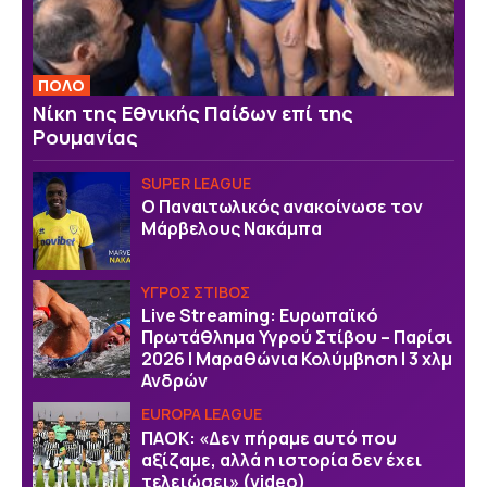
ΠΟΛΟ
Νίκη της Εθνικής Παίδων επί της
Ρουμανίας
SUPER LEAGUE
Ο Παναιτωλικός ανακοίνωσε τον
Μάρβελους Νακάμπα
ΥΓΡΟΣ ΣΤΙΒΟΣ
Live Streaming: Ευρωπαϊκό
Πρωτάθλημα Υγρού Στίβου – Παρίσι
2026 | Μαραθώνια Κολύμβηση | 3 χλμ
Ανδρών
EUROPA LEAGUE
ΠΑΟΚ: «Δεν πήραμε αυτό που
αξίζαμε, αλλά η ιστορία δεν έχει
τελειώσει» (video)