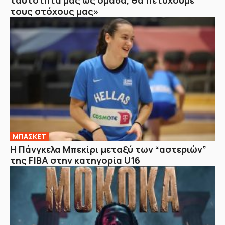
ταυτότητά μας ως ομάδα, θα πετύχουμε
τους στόχους μας»
ΜΠΑΣΚΕΤ
H Πάνγκελα Μπεκίρι μεταξύ των “αστεριών”
της FIBA στην κατηγορία U16