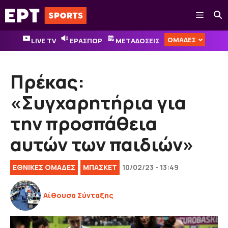
Μετάβαση
Μενού
σε
περιεχόμενο
ΟΜΑΔΕΣ
LIVE TV
ΕΡΑΣΠΟΡ
ΜΕΤΑΔΟΣΕΙΣ
Πρέκας:
«Συγχαρητήρια για
την προσπάθεια
αυτών των παιδιών»
EΘΝΙΚΈΣ OΜΆΔΕΣ
ΜΠΑΣΚΕΤ
10/02/23 - 13:49
Αίθουσα Σύνταξης